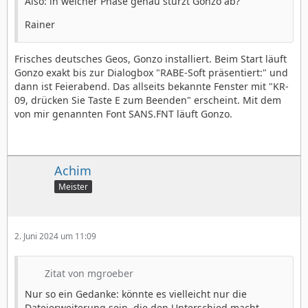
Also: in welcher Phase genau stürzt Gonzo ab?
Rainer
Frisches deutsches Geos, Gonzo installiert. Beim Start läuft
Gonzo exakt bis zur Dialogbox "RABE-Soft präsentiert:" und
dann ist Feierabend. Das allseits bekannte Fenster mit "KR-
09, drücken Sie Taste E zum Beenden" erscheint. Mit dem
von mir genannten Font SANS.FNT läuft Gonzo.
Achim
Meister
2. Juni 2024 um 11:09
Zitat von mgroeber
Nur so ein Gedanke: könnte es vielleicht nur die
Dateierweiterung sein, die den Unterschied macht