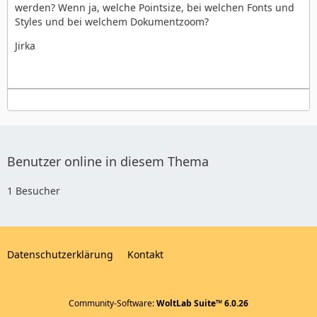
werden? Wenn ja, welche Pointsize, bei welchen Fonts und
Styles und bei welchem Dokumentzoom?
Jirka
Benutzer online in diesem Thema
1 Besucher
Datenschutzerklärung
Kontakt
Ich denke, die Unterschiede sind deutlich zu sehen.
Community-Software:
WoltLab Suite™ 6.0.26
Die beiden folgenden Bildschirmfotos sind mit Nimbus