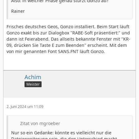
Also: in welcher Phase genau stürzt Gonzo ab?
Rainer
Frisches deutsches Geos, Gonzo installiert. Beim Start läuft
Gonzo exakt bis zur Dialogbox "RABE-Soft präsentiert:" und
dann ist Feierabend. Das allseits bekannte Fenster mit "KR-
09, drücken Sie Taste E zum Beenden" erscheint. Mit dem
von mir genannten Font SANS.FNT läuft Gonzo.
Achim
Meister
2. Juni 2024 um 11:09
Zitat von mgroeber
Nur so ein Gedanke: könnte es vielleicht nur die
Dateierweiterung sein, die den Unterschied macht