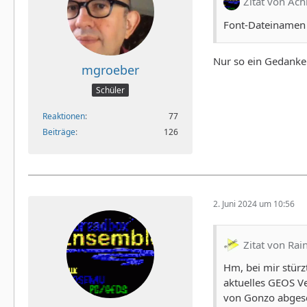
Zitat von Ac
Font-Dateinamen h
Nur so ein Gedanke: 
mgroeber
Schüler
Reaktionen
77
Beiträge
126
2. Juni 2024 um 10:56
Zitat von Rai
Hm, bei mir stürz
aktuelles GEOS Ver
von Gonzo abges