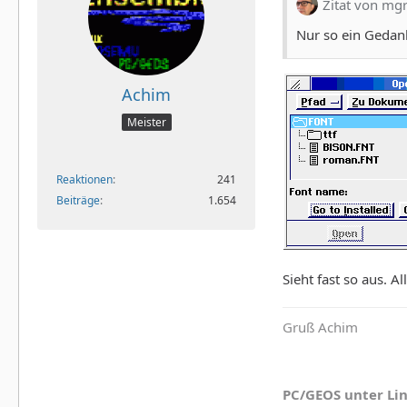
Zitat von mg
Nur so ein Gedank
Achim
Meister
Reaktionen
241
Beiträge
1.654
Sieht fast so aus. A
Gruß Achim
PC/GEOS unter Li