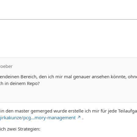
roeber
rgendeinen Bereich, den ich mir mal genauer ansehen könnte, oh
nch in deinem Repo?
 in den master gemerged wurde erstelle ich mir für jede Teilaufga
m/jirkakunze/pcg…mory-management
.
ich zwei Strategien: