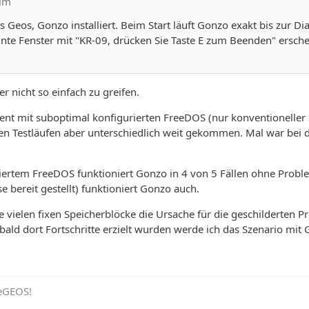
him
s Geos, Gonzo installiert. Beim Start läuft Gonzo exakt bis zur D
nnte Fenster mit "KR-09, drücken Sie Taste E zum Beenden" ersch
er nicht so einfach zu greifen.
nt mit suboptimal konfigurierten FreeDOS (nur konventioneller 
en Testläufen aber unterschiedlich weit gekommen. Mal war bei 
riertem FreeDOS funktioniert Gonzo in 4 von 5 Fällen ohne Prob
e bereit gestellt) funktioniert Gonzo auch.
e vielen fixen Speicherblöcke die Ursache für die geschilderten 
obald dort Fortschritte erzielt wurden werde ich das Szenario mit
eeGEOS!