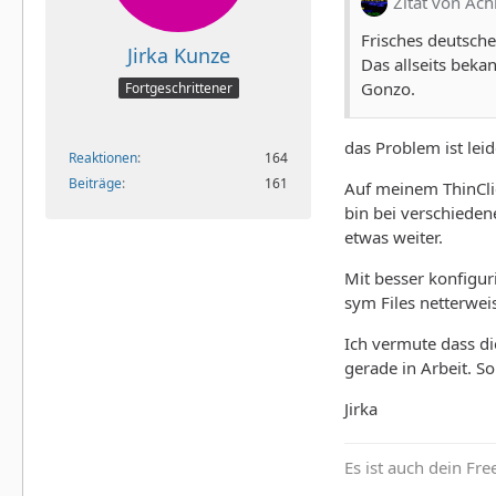
Zitat von Ac
Frisches deutsche
Jirka Kunze
Das allseits beka
Gonzo.
Fortgeschrittener
das Problem ist leid
Reaktionen
164
Beiträge
161
Auf meinem ThinClie
bin bei verschieden
etwas weiter.
Mit besser konfigu
sym Files netterweis
Ich vermute dass di
gerade in Arbeit. S
Jirka
Es ist auch dein Fr