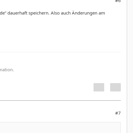
#6
nde“ dauerhaft speichern. Also auch Änderungen am
:
rmation.
#7