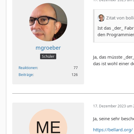
Zitat von bol
Ist das _der_ Fa
den Programmiere
mgroeber
Ja, das müsste _der_
Schüler
das ist wohl einer d
Reaktionen
77
Beiträge
126
17. Dezember 2023 um 
Ja, seine sehr besc
https://bellard.org/