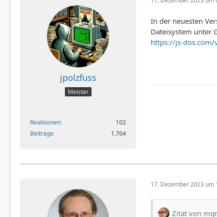
17. Dezember 2023 um 
In der neuesten Ve
Dateisystem unter G
https://js-dos.com/
jpolzfuss
Meister
Reaktionen
102
Beiträge
1.764
17. Dezember 2023 um 
Zitat von mg