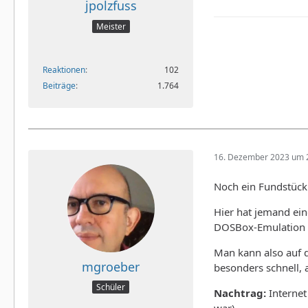
jpolzfuss
Meister
Reaktionen
102
Beiträge
1.764
16. Dezember 2023 um 
Noch ein Fundstüc
Hier hat jemand ein
DOSBox-Emulation i
Man kann also auf d
mgroeber
besonders schnell, a
Schüler
Nachtrag:
Internet
war).