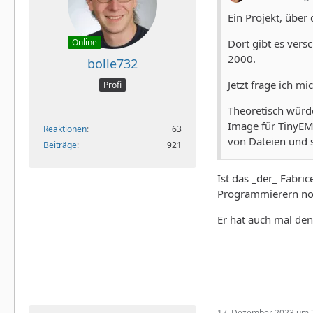
Ein Projekt, über 
Dort gibt es vers
Online
2000.
bolle732
Jetzt frage ich m
Profi
Theoretisch würde
Image für TinyEM
Reaktionen
63
von Dateien und s
Beiträge
921
Ist das _der_ Fabr
Programmierern noc
Er hat auch mal de
17. Dezember 2023 um 