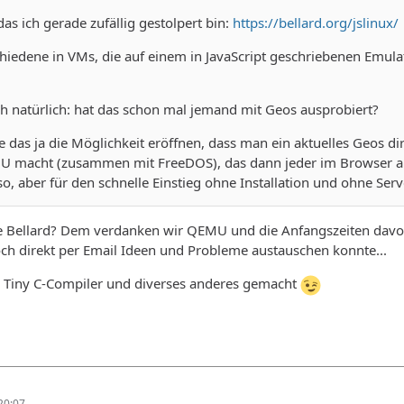
das ich gerade zufällig gestolpert bin:
https://bellard.org/jslinux/
chiedene in VMs, die auf einem in JavaScript geschriebenen Emul
ich natürlich: hat das schon mal jemand mit Geos ausprobiert?
 das ja die Möglichkeit eröffnen, dass man ein aktuelles Geos d
U macht (zusammen mit FreeDOS), das dann jeder im Browser au
o, aber für den schnelle Einstieg ohne Installation und ohne Serv
ice Bellard? Dem verdanken wir QEMU und die Anfangszeiten da
h direkt per Email Ideen und Probleme austauschen konnte...
n Tiny C-Compiler und diverses anderes gemacht
20:07