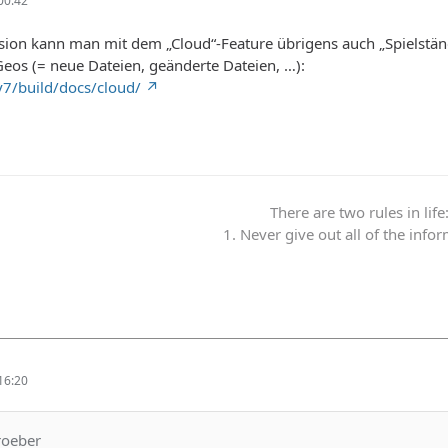
00:42
rsion kann man mit dem „Cloud“-Feature übrigens auch „Spielstä
eos (= neue Dateien, geänderte Dateien, …):
v7/build/docs/cloud/
There are two rules in life
1. Never give out all of the info
16:20
roeber