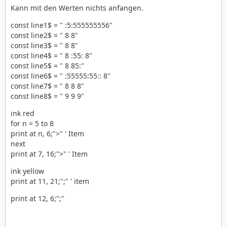
Kann mit den Werten nichts anfangen.
const line1$ = " :5:555555556"
const line2$ = " 8 8"
const line3$ = " 8 8"
const line4$ = " 8 :55: 8"
const line5$ = " 8 85:"
const line6$ = " :55555:55:: 8"
const line7$ = " 8 8 8"
const line8$ = " 9 9 9"
ink red
for n = 5 to 8
print at n, 6;">" ' Item
next
print at 7, 16;">" ' Item
ink yellow
print at 11, 21;";" ' item
print at 12, 6;";"