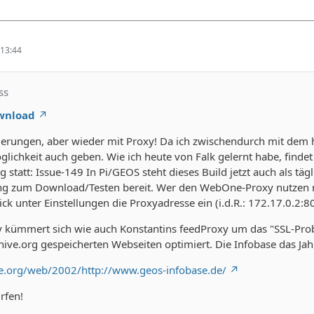
13:44
ss
ownload
erungen, aber wieder mit Proxy! Da ich zwischendurch mit dem h
glichkeit auch geben. Wie ich heute von Falk gelernt habe, find
 statt: Issue-149 In Pi/GEOS steht dieses Build jetzt auch als tägl
zum Download/Testen bereit. Wer den WebOne-Proxy nutzen möc
k unter Einstellungen die Proxyadresse ein (i.d.R.: 172.17.0.2:8
ümmert sich wie auch Konstantins feedProxy um das "SSL-Problem
hive.org gespeicherten Webseiten optimiert. Die Infobase das Ja
ve.org/web/2002/http://www.geos-infobase.de/
rfen!