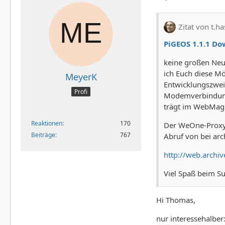
Zitat von t.ha
PiGEOS 1.1.1 D
keine großen Neu
ich Euch diese Mö
MeyerK
Entwicklungszweig
Profi
Modemverbindung 
trägt im WebMagic
Reaktionen
170
Der WeOne-Proxy k
Beiträge
767
Abruf von bei arc
http://web.archi
Viel Spaß beim Su
Hi Thomas,
nur interessehalber