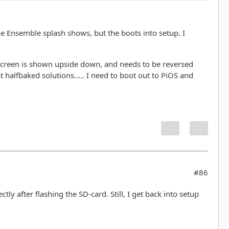
 The Ensemble splash shows, but the boots into setup. I
 screen is shown upside down, and needs to be reversed
st halfbaked solutions..... I need to boot out to PiOS and
#86
tly after flashing the SD-card. Still, I get back into setup