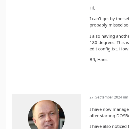
Hi,
I can't get by the s
probably missed s
I also having anoth
180 degrees. This is
edit config.txt. How 
BR, Hans
27. September 2024 um 
I have now managed t
after starting DOSB
I have also noticed 