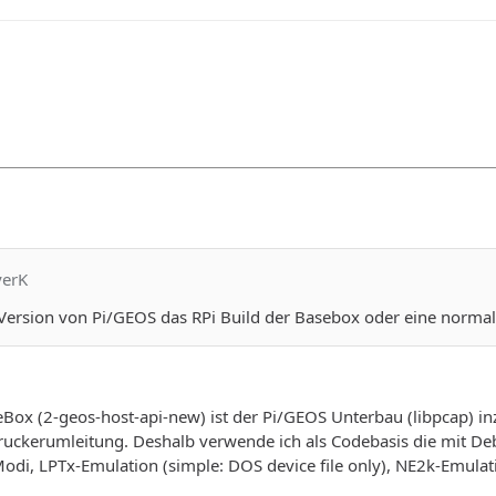
yerK
e Version von Pi/GEOS das RPi Build der Basebox oder eine norma
seBox (2-geos-host-api-new) ist der Pi/GEOS Unterbau (libpcap) in
ruckerumleitung. Deshalb verwende ich als Codebasis die mit De
Modi, LPTx-Emulation (simple: DOS device file only), NE2k-Emul