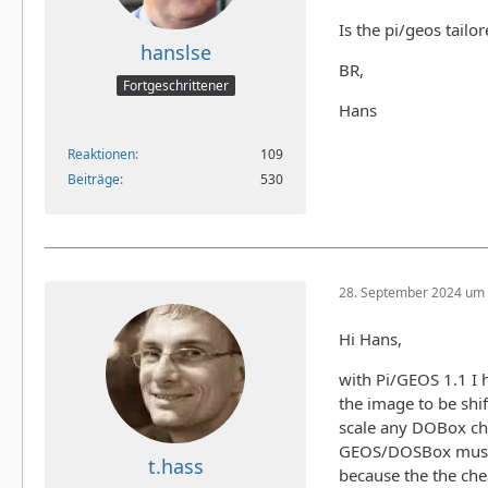
Is the pi/geos tail
hanslse
BR,
Fortgeschrittener
Hans
Reaktionen
109
Beiträge
530
28. September 2024 um 
Hi Hans,
with Pi/GEOS 1.1 I 
the image to be shi
scale any DOBox cho
GEOS/DOSBox must be
t.hass
because the the chea