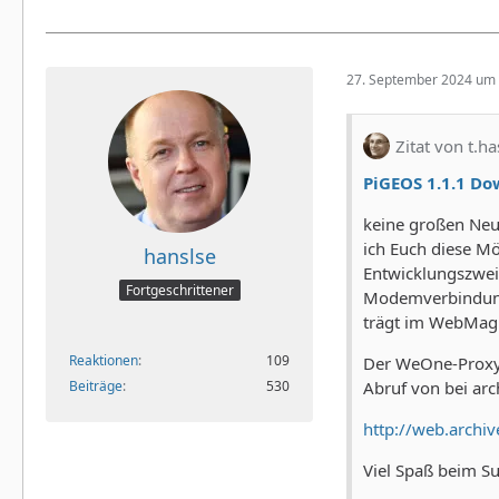
27. September 2024 um 
Zitat von t.ha
PiGEOS 1.1.1 D
keine großen Neu
ich Euch diese Mö
hanslse
Entwicklungszweig
Fortgeschrittener
Modemverbindung 
trägt im WebMagic
Reaktionen
109
Der WeOne-Proxy k
Beiträge
530
Abruf von bei arc
http://web.archi
Viel Spaß beim Su