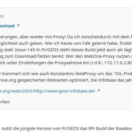
ss
ownload
erungen, aber wieder mit Proxy! Da ich zwischendurch mit dem h
glichkeit auch geben. Wie ich heute von Falk gelernt habe, find
 statt: Issue-149 In Pi/GEOS steht dieses Build jetzt auch als tägl
zum Download/Testen bereit. Wer den WebOne-Proxy nutzen möc
k unter Einstellungen die Proxyadresse ein (i.d.R.: 172.17.0.2:8
ümmert sich wie auch Konstantins feedProxy um das "SSL-Problem
hive.org gespeicherten Webseiten optimiert. Die Infobase das Ja
ve.org/web/2002/http://www.geos-infobase.de/
rfen!
: nutzt die jüngste Version von Pi/GEOS das RPi Build der Baseb