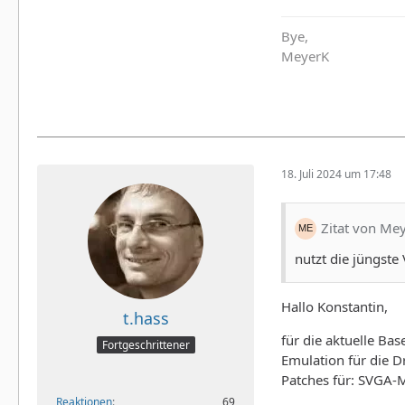
Bye,
MeyerK
18. Juli 2024 um 17:48
Zitat von Me
nutzt die jüngst
Hallo Konstantin,
t.hass
für die aktuelle Ba
Fortgeschrittener
Emulation für die D
Patches für: SVGA-
Reaktionen
69