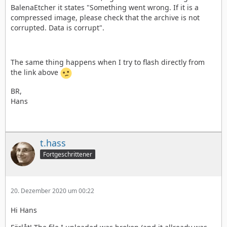
BalenaEtcher it states "Something went wrong. If it is a
compressed image, please check that the archive is not
corrupted. Data is corrupt".
The same thing happens when I try to flash directly from
the link above
BR,
Hans
Jetzt sind noch einige wenige aber notwendige
Einstellungen zu tätigen bevor es losgehen kann:
t.hass
Aktivierung und Konfiguration des WLANs,
Fortgeschrittener
Herunterladen einer GEOS-Testversion,
Aktivierung selbiger als Boot-Laufwerk.
Wenn Ihr den Pi nicht via Kabel ans Netz bringen wollt,
20. Dezember 2020 um 00:22
hangelt Ihr Euch zuerst im SETUP-Menü bis zu den
Hi Hans
WLAN/Wifi-Einstellungen: System > Networking Options
> Wireless LAN Dort sind die Region, SSID (WLAN-Name)