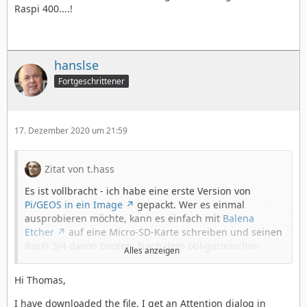
Raspi 400....!
hanslse
Fortgeschrittener
17. Dezember 2020 um 21:59
Zitat von t.hass
Es ist vollbracht - ich habe eine erste Version von
Pi/GEOS in ein Image
gepackt. Wer es einmal
ausprobieren möchte, kann es einfach mit
Balena
Etcher
auf eine Micro-SD-Karte schreiben und seinen
RasPi 3/4 davon booten. Nach dem obligatorischen
Alles anzeigen
Vergrößern der Partition sollte Euch pigeos-config
begrüßen:
Hi Thomas,
I have downloaded the file, I get an Attention dialog in