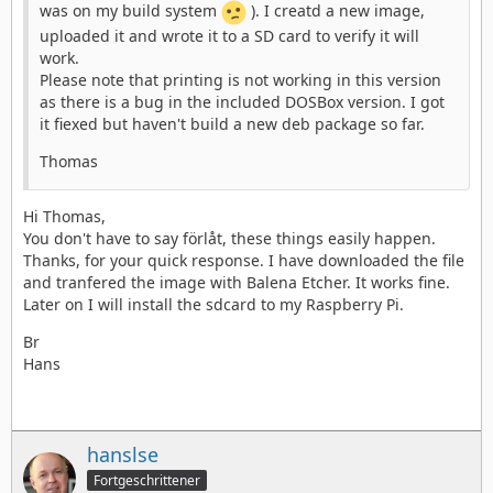
was on my build system
). I creatd a new image,
uploaded it and wrote it to a SD card to verify it will
work.
Please note that printing is not working in this version
as there is a bug in the included DOSBox version. I got
Mit der BBX Ensemble Demo ist auch das Internet
it fiexed but haven't build a new deb package so far.
"nutzbar". Mit NDO läßt sich dagegen gut arbeiten.
Das/die heruntergelandene(n) Image(s) müssen nun
Thomas
noch aktiviert, d.h. einem DOS-Laufwerk zugewiesen
werden. Dazu bitte mit ESC wieder zurück ins
Hi Thomas,
Hauptmenü und dann ins Basic-Menü wechseln. Der
You don't have to say förlåt, these things easily happen.
Hard Disk C: müßt ein GEOS-Image zuweisen, damit es
Thanks, for your quick response. I have downloaded the file
automatisch über die enthaltene autoexec.bat geladen
and tranfered the image with Balena Etcher. It works fine.
wird:
Later on I will install the sdcard to my Raspberry Pi.
Br
Hans
hanslse
Fortgeschrittener