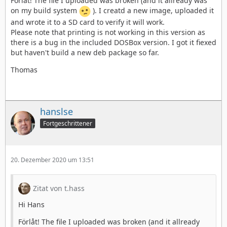
Förlåt! The file I uploaded was broken (and it allready was
und Euer WLAN-Kennwort einzugeben:
on my build system
). I creatd a new image, uploaded it
and wrote it to a SD card to verify it will work.
Please note that printing is not working in this version as
there is a bug in the included DOSBox version. I got it fiexed
but haven't build a new deb package so far.
Thomas
hanslse
Fortgeschrittener
Mit ESCape wechselt Ihr danach wieder bis ins
Hauptmenü und von dort nach Hard Disk > Download
image. Hier wählt Ihr die von Euch bevorzugte GEOS-
Testversion:
20. Dezember 2020 um 13:51
Zitat von t.hass
Hi Hans
Förlåt! The file I uploaded was broken (and it allready