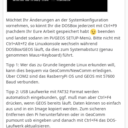
Möchtet Ihr Änderungen an der Systemkonfiguration
vornehmen, so könnt Ihr die DOSBox jederzeit mit Ctrl+F9
(nachdem Ihr Eure Arbeit gespeichert habt
beenden
und landet sodann im Pi/GEOS SETUP-Menü. Bitte nicht mit
Ctrl+Alt+F2 die Linuxkonsole wechseln während
DOSBox/GEOS läuft, da dies zum Systemabsturz (genau
genommen Maus+Keyboard) führt.
Tipp 1: Wer das zu Grunde liegende Linux erkunden will,
kann dies bequem via GeoComm/NewComm erledigen.
Über COM2 sind das RasberryPi OS und GEOS mit 57600
Baud verbunden.
Tipp 2: USB Laufwerke mit FAT32 Format werden
automatisch eingebunden, ggf. muß man aber Ctrl+F4
drücken, wenn GEOS bereits läuft. Daten können so einfach
aus und in ein Image kopiert werden. Zum sicheren
Entfernen den Pi herunterfahren oder in GeoComm
pumount usb eingeben und danach mit Ctrl+F4 das DOS-
Laufwerk aktualisieren.