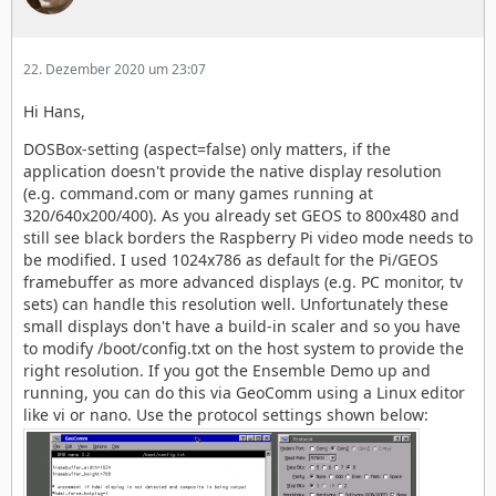
während DOSBox/GEOS läuft, da dies zum
Systemabsturz (genau genommen Maus+Keyboard)
führt.
22. Dezember 2020 um 23:07
Tipp 1: Wer das zu Grunde liegende Linux erkunden
Hi Hans,
will, kann dies bequem via GeoComm/NewComm
erledigen. Über COM2 sind das RasberryPi OS und
DOSBox-setting (aspect=false) only matters, if the
GEOS mit 57600 Baud verbunden.
application doesn't provide the native display resolution
(e.g. command.com or many games running at
Tipp 2: USB Laufwerke mit FAT32 Format werden
320/640x200/400). As you already set GEOS to 800x480 and
automatisch eingebunden, ggf. muß man aber Ctrl+F4
still see black borders the Raspberry Pi video mode needs to
drücken, wenn GEOS bereits läuft. Daten können so
be modified. I used 1024x786 as default for the Pi/GEOS
einfach aus und in ein Image kopiert werden. Zum
framebuffer as more advanced displays (e.g. PC monitor, tv
sicheren Entfernen den Pi herunterfahren oder in
sets) can handle this resolution well. Unfortunately these
GeoComm pumount usb eingeben und danach mit
small displays don't have a build-in scaler and so you have
Ctrl+F4 das DOS-Laufwerk aktualisieren.
to modify /boot/config.txt on the host system to provide the
right resolution. If you got the Ensemble Demo up and
hans
: The Swedish keyboard schould work quite well
running, you can do this via GeoComm using a Linux editor
on top of a German bases system (de_DE.UTF-8) as the
like vi or nano. Use the protocol settings shown below:
required DOSBox mapper config will be verry similar. So
I think you just need to change language setting in the
Basic menue and in GEOS to Swedish.