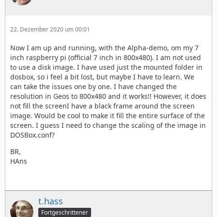
Am Ende ist im Hauptmenü nur noch die Auswahl mit
22. Dezember 2020 um 00:01
Write zu sichern, worauf das System klassisch rebootet
Now I am up and running, with the Alpha-demo, om my 7
wird. Hat alles geklappt, dann muß im Splashscreen
inch raspberry pi (official 7 inch in 800x480). I am not used
Eure Laufwerkszuweisung sichtbar sein:
to use a disk image. I have used just the mounted folder in
dosbox, so i feel a bit lost, but maybe I have to learn. We
can take the issues one by one. I have changed the
resolution in Geos to 800x480 and it works!! However, it does
not fill the screenI have a black frame around the screen
image. Would be cool to make it fill the entire surface of the
screen. I guess I need to change the scaling of the image in
DOSBox.conf?
BR,
HAns
Möchtet Ihr Änderungen an der Systemkonfiguration
vornehmen, so könnt Ihr die DOSBox jederzeit mit
Ctrl+F9 (nachdem Ihr Eure Arbeit gespeichert habt
t.hass
beenden und landet sodann im Pi/GEOS SETUP-Menü.
Fortgeschrittener
Bitte nicht mit Ctrl+Alt+F2 die Linuxkonsole wechseln