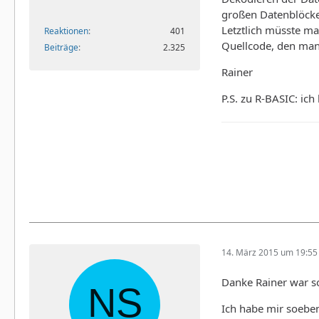
großen Datenblöcke
Letztlich müsste m
Reaktionen
401
Quellcode, den man 
Beiträge
2.325
Rainer
P.S. zu R-BASIC: ich 
14. März 2015 um 19:55
Danke Rainer war so
Ich habe mir soeben