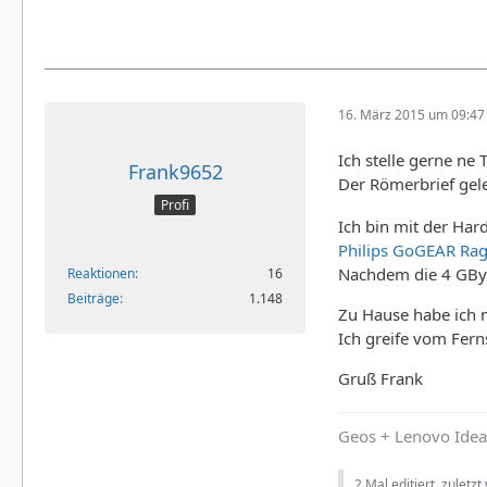
16. März 2015 um 09:47
Ich stelle gerne ne
Frank9652
Der Römerbrief gel
Profi
Ich bin mit der Har
Philips GoGEAR Ra
Nachdem die 4 GByt
Reaktionen
16
Beiträge
1.148
Zu Hause habe ich m
Ich greife vom Fern
Gruß Frank
Geos + Lenovo Idea
2 Mal editiert, zuletzt