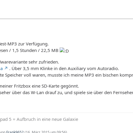
 Test-MP3 zur Verfügung.
esen / 1,5 Stunden / 22,5 MB
dwarevariante sehr zufrieden.
ga
. Über 3,5 mm Klinke in den Auxiliary vom Autoradio.
e Speicher voll waren, musste ich meine MP3 ein bischen kompr
einer Fritzbox eine SD-Karte gegönnt.
seher über das W-Lan drauf zu, und spiele sie über den Fernseher 
pad 5 = Aufbruch in eine neue Galaxie
 von
Frank9652
(
16. März 2015 um 09:56
)