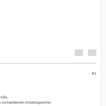
#2
röße.
h vorhandenem Arbeitsspeicher.