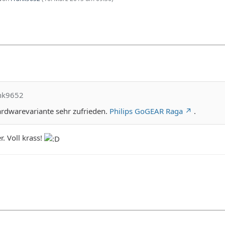
ank9652
ardwarevariante sehr zufrieden.
Philips GoGEAR Raga
.
. Voll krass!