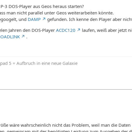
MP-3 DOS-Player aus Geos heraus starten?
dass man nicht parallel unter Geos weiterarbeiten könnte.
egoogelt, und
DAMP
gefunden. Ich kenne den Player aber nicht
ielen Jahren den DOS-Player
ACDC120
laufen, weiß aber jetzt n
OADLINK
.
pad 5 = Aufbruch in eine neue Galaxie
röße wäre wahrscheinlich nicht das Problem, weil man die Date
en, gemeinsam mit der benötigten Leistung zum Ausgeben der d