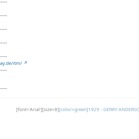
-----
-----
-----
-----
-----
ay.de/itm/
-----
-----
[font='Arial'][size=8]
[color=green]1929 - GERRY ANDERSO