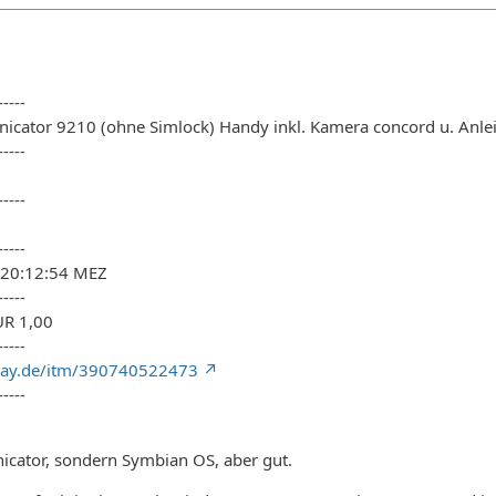
-----
cator 9210 (ohne Simlock) Handy inkl. Kamera concord u. Anle
-----
-----
-----
4 20:12:54 MEZ
-----
EUR 1,00
-----
bay.de/itm/390740522473
-----
ator, sondern Symbian OS, aber gut.