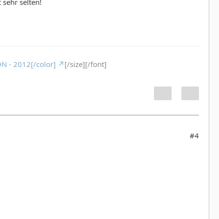
sehr selten!
N - 2012[/color]
[/size][/font]
#4