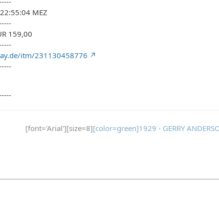
-----
4 22:55:04 MEZ
-----
EUR 159,00
-----
bay.de/itm/231130458776
-----
-----
[font='Arial'][size=8]
[color=green]1929 - GERRY ANDERSO