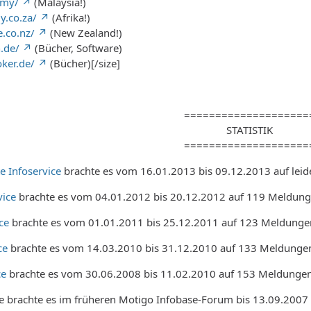
.my/
(Malaysia!)
y.co.za/
(Afrika!)
.co.nz/
(New Zealand!)
.de/
(Bücher, Software)
ker.de/
(Bücher)[/size]
====================
STATISTIK
====================
te Infoservice
brachte es vom 16.01.2013 bis 09.12.2013 auf leid
vice
brachte es vom 04.01.2012 bis 20.12.2012 auf 119 Meldung
ce
brachte es vom 01.01.2011 bis 25.12.2011 auf 123 Meldungen
ce
brachte es vom 14.03.2010 bis 31.12.2010 auf 133 Meldungen
ce
brachte es vom 30.06.2008 bis 11.02.2010 auf 153 Meldungen
ce brachte es im früheren Motigo Infobase-Forum bis 13.09.2007 