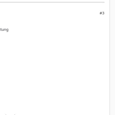
#3
itung