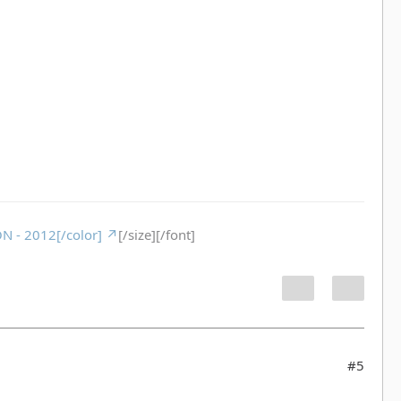
N - 2012[/color]
[/size][/font]
#5