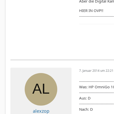
Aber die Digital Ka
HIER IN OVP!!
---------------------------
7. Januar 2014 um 22:21
---------------------------
Was: HP OmniGo 10
---------------------------
Aus: D
---------------------------
Nach: D
alexzop