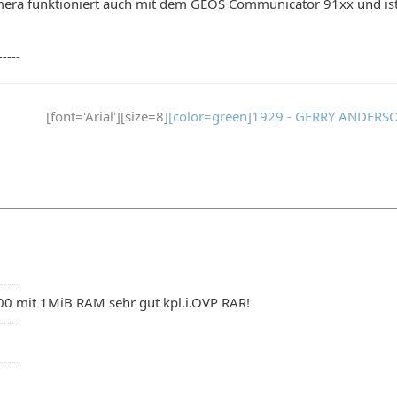
mera funktioniert auch mit dem GEOS Communicator 91xx und ist 
-----
[font='Arial'][size=8]
[color=green]1929 - GERRY ANDERSO
-----
0 mit 1MiB RAM sehr gut kpl.i.OVP RAR!
-----
-----