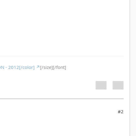
=
N - 2012[/color]
[/size][/font]
#2