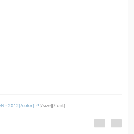
N - 2012[/color]
[/size][/font]