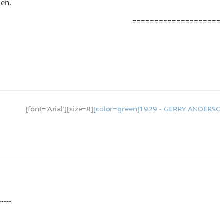
gen.
===================
[font='Arial'][size=8]
[color=green]1929 - GERRY ANDERSO
-----