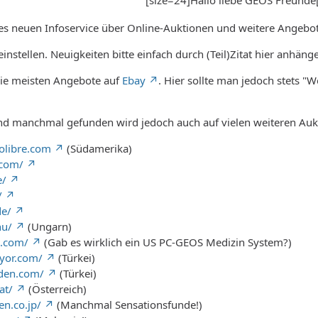
nes neuen Infoservice über Online-Auktionen und weitere Angeb
instellen. Neuigkeiten bitte einfach durch (Teil)Zitat hier anhäng
ie meisten Angebote auf
Ebay
. Hier sollte man jedoch stets "W
nd manchmal gefunden wird jedoch auch auf vielen weiteren Aukt
olibre.com
(Südamerika)
.com/
e/
/
de/
hu/
(Ungarn)
.com/
(Gab es wirklich ein US PC-GEOS Medizin System?)
iyor.com/
(Türkei)
nden.com/
(Türkei)
at/
(Österreich)
en.co.jp/
(Manchmal Sensationsfunde!)