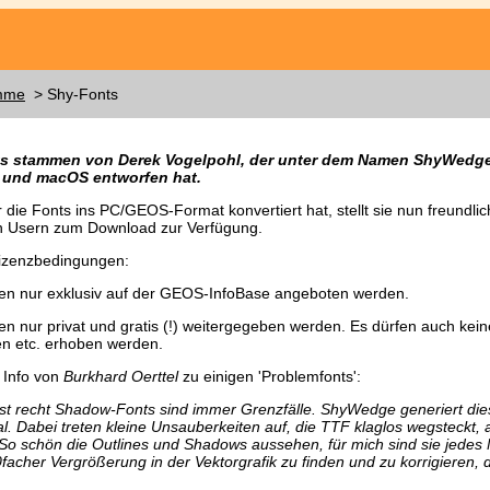
mme
> Shy-Fonts
ts stammen von Derek Vogelpohl, der unter dem Namen ShyWedg
 und macOS entworfen hat.
r die Fonts ins PC/GEOS-Format konvertiert hat, stellt sie nun freundli
n Usern zum Download zur Verfügung.
Lizenzbedingungen:
fen nur exklusiv auf der GEOS-InfoBase angeboten werden.
en nur privat und gratis (!) weitergegeben werden. Es dürfen auch kei
n etc. erhoben werden.
 Info von
Burkhard Oerttel
zu einigen 'Problemfonts':
rst recht Shadow-Fonts sind immer Grenzfälle.
ShyWedge
generiert die
l. Dabei treten kleine Unsauberkeiten auf, die TTF klaglos wegsteckt,
 So schön die Outlines und Shadows aussehen, für mich sind sie jedes 
20facher Vergrößerung in der Vektorgrafik zu finden und zu korrigieren,