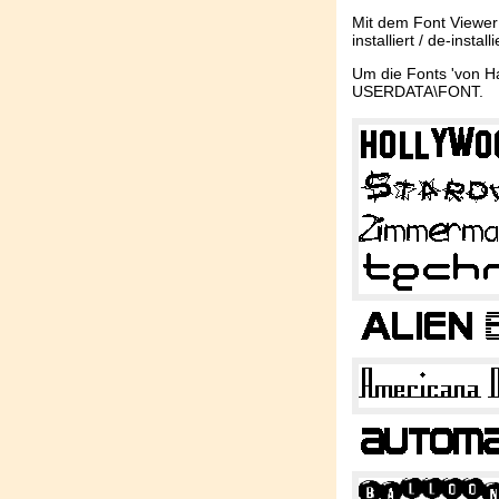
Mit dem Font Viewer
installiert / de-instal
Um die Fonts 'von Han
USERDATA\FONT.