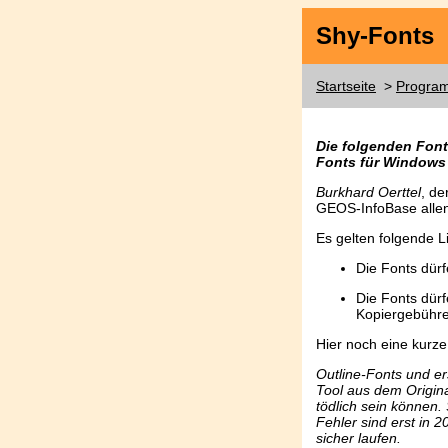
Shy-Fonts
Startseite
>
Progra
Die folgenden Fon
Fonts für Windows
Burkhard Oerttel
, de
GEOS-InfoBase alle
Es gelten folgende 
Die Fonts dür
Die Fonts dürf
Kopiergebühre
Hier noch eine kurze
Outline-Fonts und e
Tool aus dem Origina
tödlich sein können.
Fehler sind erst in 
sicher laufen.