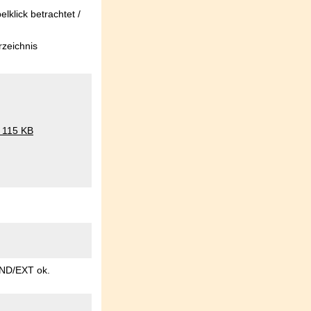
klick betrachtet /
rzeichnis
- 115 KB
CND/EXT ok.