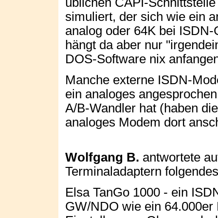
üblichen CAPI-Schnittstell
simuliert, der sich wie ein
analog oder 64K bei ISDN-G
hängt da aber nur "irgendei
DOS-Software nix anfangen
Manche externe ISDN-Modem
ein analoges angesprochen
A/B-Wandler hat (haben die
analoges Modem dort ansch
Wolfgang B.
antwortete au
Terminaladaptern folgendes
Elsa TanGo 1000 - ein ISD
GW/NDO wie ein 64.000er 