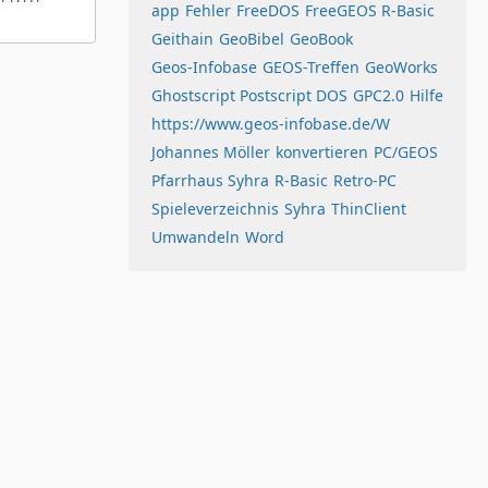
app
Fehler
FreeDOS
FreeGEOS R-Basic
Geithain
GeoBibel
GeoBook
Geos-Infobase
GEOS-Treffen
GeoWorks
Ghostscript Postscript DOS
GPC2.0
Hilfe
https://www.geos-infobase.de/W
Johannes Möller
konvertieren
PC/GEOS
Pfarrhaus Syhra
R-Basic
Retro-PC
Spieleverzeichnis
Syhra
ThinClient
Umwandeln
Word