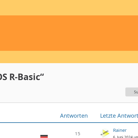
S R-Basic“
Su
Antworten
Letzte Antwor
Rainer
15
6. Juni 2024 u