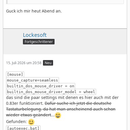
Guck ich mir heut Abend an.
Lockesoft
Fortgeschrittener
15. Juli 2026 um 20:58
Neu
[mouse]
mouse_capture=seamless
builtin_dos_mouse_driver = on
builtin_dos_mouse_driver_model = wheel
das sind die paar settings mit denen es hier auch mit der
0.83er funktioniert.
Dafür suche ich jetzt die deutsche
Tastaturbelegung. da hat man anscheinend auch schon
wieder etwas geändert
...
Gefunden:
[autoexec.bat]