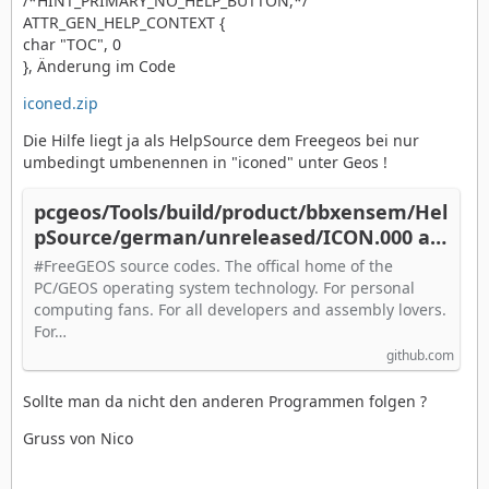
/*HINT_PRIMARY_NO_HELP_BUTTON,*/
ATTR_GEN_HELP_CONTEXT {
char "TOC", 0
}, Änderung im Code
iconed.zip
Die Hilfe liegt ja als HelpSource dem Freegeos bei nur
umbedingt umbenennen in "iconed" unter Geos !
pcgeos/Tools/build/product/bbxensem/Hel
pSource/german/unreleased/ICON.000 at
master · bluewaysw/pcgeos
#FreeGEOS source codes. The offical home of the
PC/GEOS operating system technology. For personal
computing fans. For all developers and assembly lovers.
For…
github.com
Sollte man da nicht den anderen Programmen folgen ?
Gruss von Nico