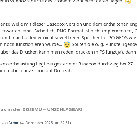
ber in Windows dürfte das Problem wohl nicht daran liegen.
 ganze Weile mit dieser Basebox-Version und dem enthaltenen en
s erwarten kann. Sicherlich, PNG-Format ist nicht implementiert,
und man hat leider nicht soviel freien Speicher für PC/GEOS wie
 noch funktionieren würde...
Sollten die o. g. Punkte irgen
 über das Drucken kann man reden, drucken in PS funzt ja), dann
zessorbelastung liegt bei gestarteter Basebox durchweg bei 27 -
mmt dabei ganz schön auf Drehzahl.
nux in der DOSEMU = UNSCHLAGBAR!
zt von
Achim
(
4. Dezember 2025 um 22:51
)