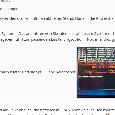
kesoft
m Geoget.....
 passenden ordner holt den aktuellen Stand. Danach die Powershel
.
System... Das ausführen von Skripten ist auf diesem System nicht 
egeben führt zur passenden Einstellungsoption.. Nochmal das, ga
eichlich runter und stoppt... Siehe Screenshot
 "Fail: ..." kenne ich, die hatte ich in Linux Mint 22 auch. Ich mußt