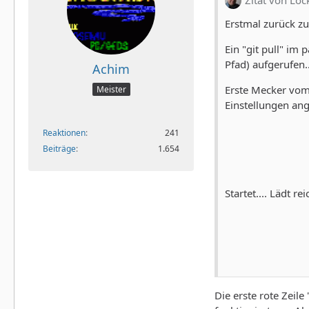
Zitat von Loc
Erstmal zurück zu
Ein "git pull" im
Pfad) aufgerufen..
Achim
Erste Mecker vom 
Meister
Einstellungen ang
Reaktionen
241
Beiträge
1.654
Startet.... Lädt r
Die erste rote Zeile