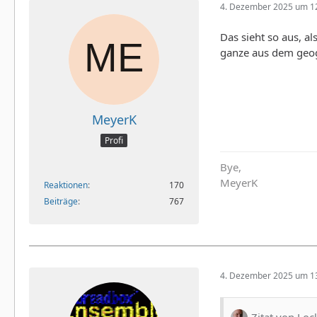
4. Dezember 2025 um 1
Das sieht so aus, al
ganze aus dem geog
MeyerK
Profi
Bye,
MeyerK
Reaktionen
170
Beiträge
767
4. Dezember 2025 um 1