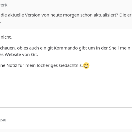
yerK
die aktuelle Version von heute morgen schon aktualisiert? Die e
.
 nicht.
chauen, ob es auch ein git Kommando gibt um in der Shell mein 
es Website von Git.
ine Notiz für mein löcheriges Gedächtnis.
e
0:48