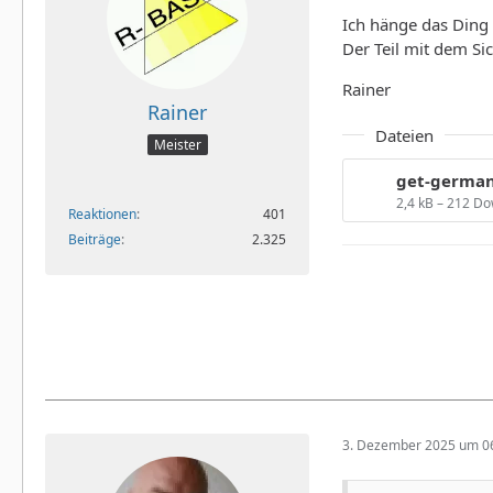
Ich hänge das Ding 
Der Teil mit dem Si
Rainer
Rainer
Dateien
Meister
get-german
2,4 kB – 212 D
Reaktionen
401
Beiträge
2.325
3. Dezember 2025 um 0