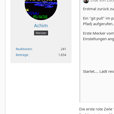
Zitat von Loc
Erstmal zurück zu
Ein "git pull" im
Pfad) aufgerufen..
Achim
Erste Mecker vom 
Meister
Einstellungen ang
Reaktionen
241
Beiträge
1.654
Startet.... Lädt r
Die erste rote Zeile