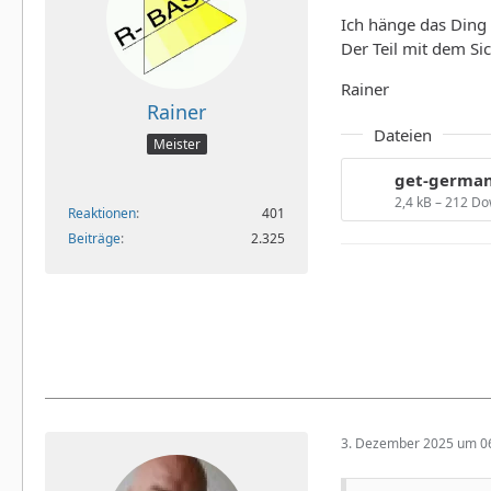
Ich hänge das Ding 
Der Teil mit dem Si
Rainer
Rainer
Dateien
Meister
get-german
2,4 kB – 212 D
Reaktionen
401
Beiträge
2.325
3. Dezember 2025 um 0