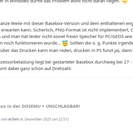
ber in Windows dürfte das Problem wohl nicht daran liegen.
 ganze Weile mit dieser Basebox-Version und dem enthaltenen en
s erwarten kann. Sicherlich, PNG-Format ist nicht implementiert,
und man hat leider nicht soviel freien Speicher für PC/GEOS wie
 noch funktionieren würde...
Sollten die o. g. Punkte irgen
 über das Drucken kann man reden, drucken in PS funzt ja), dann
zessorbelastung liegt bei gestarteter Basebox durchweg bei 27 -
mmt dabei ganz schön auf Drehzahl.
nux in der DOSEMU = UNSCHLAGBAR!
zt von
Achim
(
4. Dezember 2025 um 22:51
)