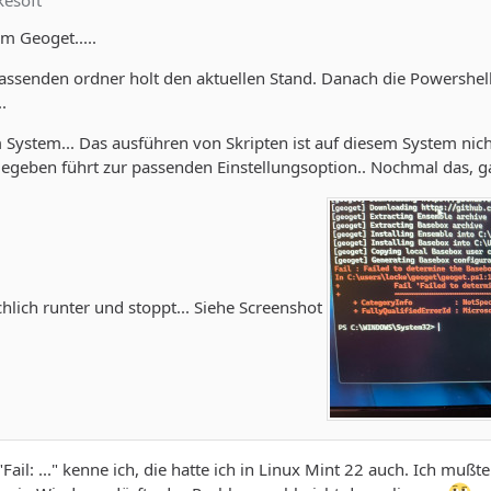
kesoft
m Geoget.....
 passenden ordner holt den aktuellen Stand. Danach die Powershel
.
System... Das ausführen von Skripten ist auf diesem System nicht 
egeben führt zur passenden Einstellungsoption.. Nochmal das, ga
eichlich runter und stoppt... Siehe Screenshot
 "Fail: ..." kenne ich, die hatte ich in Linux Mint 22 auch. Ich mußt