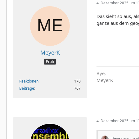
4. Dezember 2025 um 1
Das sieht so aus, al
ganze aus dem geog
MeyerK
Profi
Bye,
MeyerK
Reaktionen
170
Beiträge
767
4. Dezember 2025 um 1