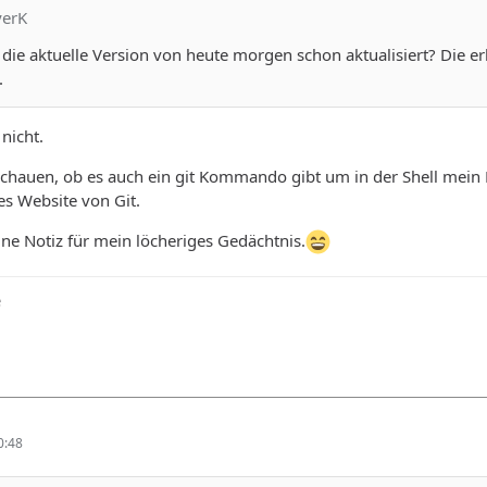
yerK
die aktuelle Version von heute morgen schon aktualisiert? Die e
.
 nicht.
chauen, ob es auch ein git Kommando gibt um in der Shell mein 
es Website von Git.
ine Notiz für mein löcheriges Gedächtnis.
e
0:48