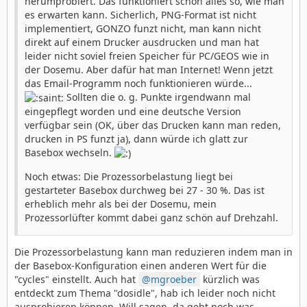
herumprobiert. Das funktioniert schon alles so, wie man
es erwarten kann. Sicherlich, PNG-Format ist nicht
implementiert, GONZO funzt nicht, man kann nicht
direkt auf einem Drucker ausdrucken und man hat
leider nicht soviel freien Speicher für PC/GEOS wie in
der Dosemu. Aber dafür hat man Internet! Wenn jetzt
das Email-Programm noch funktionieren würde...
Sollten die o. g. Punkte irgendwann mal
eingepflegt worden und eine deutsche Version
verfügbar sein (OK, über das Drucken kann man reden,
drucken in PS funzt ja), dann würde ich glatt zur
Basebox wechseln.
Noch etwas: Die Prozessorbelastung liegt bei
gestarteter Basebox durchweg bei 27 - 30 %. Das ist
erheblich mehr als bei der Dosemu, mein
Prozessorlüfter kommt dabei ganz schön auf Drehzahl.
Die Prozessorbelastung kann man reduzieren indem man in
der Basebox-Konfiguration einen anderen Wert für die
"cycles" einstellt. Auch hat
mgroeber
kürzlich was
entdeckt zum Thema "dosidle", hab ich leider noch nicht
ausprobieren können. Will sagen, da geht noch was.