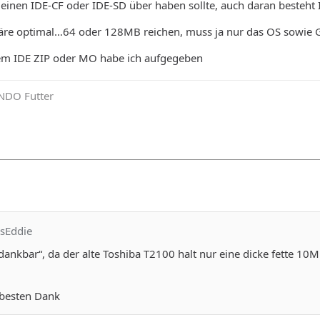
inen IDE-CF oder IDE-SD über haben sollte, auch daran besteht I
re optimal…64 oder 128MB reichen, muss ja nur das OS sowie 
em IDE ZIP oder MO habe ich aufgegeben
NDO Futter
osEddie
dankbar“, da der alte Toshiba T2100 halt nur eine dicke fette 10
 besten Dank