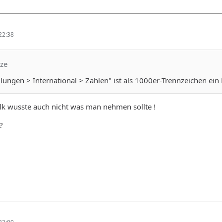
22:38
tze
llungen > International > Zahlen" ist als 1000er-Trennzeichen e
Falk wusste auch nicht was man nehmen sollte !
?