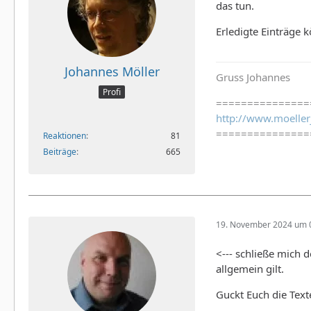
das tun.
Erledigte Einträge 
Johannes Möller
Gruss Johannes
Profi
===============
http://www.moeller
===============
Reaktionen
81
Beiträge
665
19. November 2024 um 
<--- schließe mich
allgemein gilt.
Guckt Euch die Text