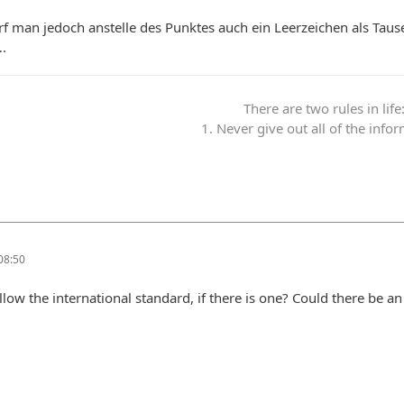
rf man jedoch anstelle des Punktes auch ein Leerzeichen als Tau
.
There are two rules in life
1. Never give out all of the info
08:50
llow the international standard, if there is one? Could there be an