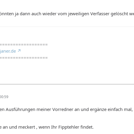
könnten ja dann auch wieder vom jeweiligen Verfasser gelöscht w
==================
janer.de
==================
00:59
 den Ausführungen meiner Vorredner an und ergänze einfach mal,
e an und meckert , wenn Ihr Fipptehler findet.