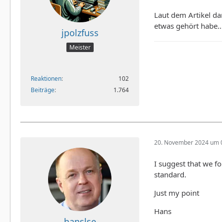
Laut dem Artikel da
etwas gehört habe…
jpolzfuss
Meister
Reaktionen
102
Beiträge
1.764
20. November 2024 um 
I suggest that we fo
standard.
Just my point
Hans
hanslse