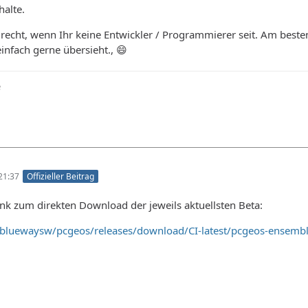
halte.
recht, wenn Ihr keine Entwickler / Programmierer seit. Am best
einfach gerne übersieht., 😄
e
21:37
Offizieller Beitrag
nk zum direkten Download der jeweils aktuellsten Beta:
/bluewaysw/pcgeos/releases/download/CI-latest/pcgeos-ensemb