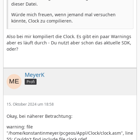
dieser Datei.
Würde mich freuen, wenn jemand mal versuchen
könnte, Clock zu compilieren.
Also bei mir kompiliert die Clock. Es gibt ein paar Warnings
aber es läuft durch - Du nutzt aber schon das aktuelle SDK,
oder?
MeyerK
Profi
15. Oktober 2024 um 18:58
Okay, bei näherer Betrachtung:
warning: file
"/home/konstantinmeyer/pcgeos/Appl/Clock/clock.asm", line
55: Couldn't find include file clock.rdef