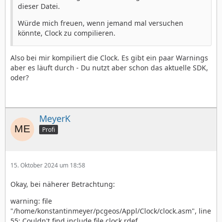
dieser Datei.
Würde mich freuen, wenn jemand mal versuchen
könnte, Clock zu compilieren.
Also bei mir kompiliert die Clock. Es gibt ein paar Warnings
aber es läuft durch - Du nutzt aber schon das aktuelle SDK,
oder?
MeyerK
Profi
15. Oktober 2024 um 18:58
Okay, bei näherer Betrachtung:
warning: file
"/home/konstantinmeyer/pcgeos/Appl/Clock/clock.asm", line
55: Couldn't find include file clock.rdef