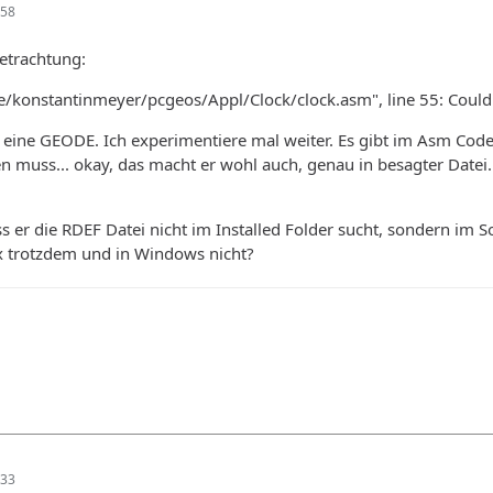
:58
etrachtung:
e/konstantinmeyer/pcgeos/Appl/Clock/clock.asm", line 55: Couldn't
eine GEODE. Ich experimentiere mal weiter. Es gibt im Asm Code
muss... okay, das macht er wohl auch, genau in besagter Datei...
ass er die RDEF Datei nicht im Installed Folder sucht, sondern im Sou
nux trotzdem und in Windows nicht?
:33