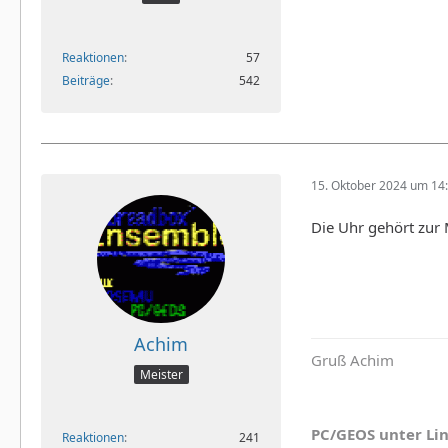
Reaktionen
57
Beiträge
542
15. Oktober 2024 um 14
Die Uhr gehört zur 
Achim
Gruß Achim
Meister
PC/GEOS unter Li
Reaktionen
241