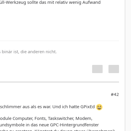
üll-Werkzeug sollte das mit relativ wenig Aufwand
inär ist, die anderen nicht.
#42
 schlimmer aus als es war. Und ich hatte GPixEd
odule Computer, Fonts, Taskswitcher, Modem,
rgrundsymbole in das neue GPC-Hintergrundfenster
farbe zu ersetzen. Könntest du davon etwas übernehmen?