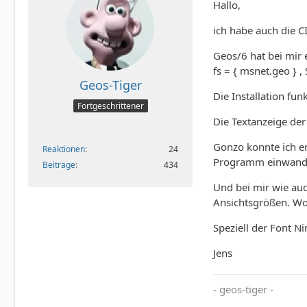
Hallo,
ich habe auch die C
Geos/6 hat bei mir 
fs = { msnet.geo } 
Geos-Tiger
Die Installation fun
Fortgeschrittener
Die Textanzeige der
Gonzo konnte ich er
Reaktionen
24
Programm einwandfre
Beiträge
434
Und bei mir wie auc
Ansichtsgrößen. Wo 
Speziell der Font N
Jens
- geos-tiger -