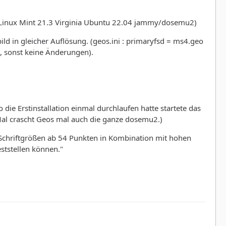
o: Linux Mint 21.3 Virginia Ubuntu 22.04 jammy/dosemu2)
d in gleicher Auflösung. (geos.ini : primaryfsd = ms4.geo
, sonst keine Änderungen).
die Erstinstallation einmal durchlaufen hatte startete das
(Mal crascht Geos mal auch die ganze dosemu2.)
t Schriftgrößen ab 54 Punkten in Kombination mit hohen
eststellen können."