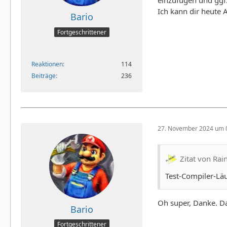
Ich kann dir heute
Bario
Fortgeschrittener
Reaktionen
114
Beiträge
236
27. November 2024 um 
Zitat von Rai
Test-Compiler-Lä
Oh super, Danke. Da
Bario
Fortgeschrittener