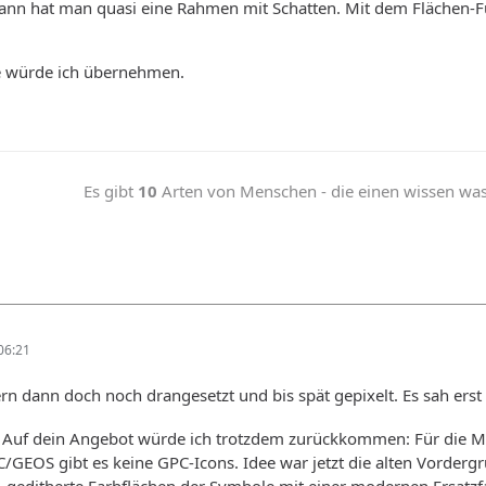
dann hat man quasi eine Rahmen mit Schatten. Mit dem Flächen-F
e würde ich übernehmen.
Es gibt
10
Arten von Menschen - die einen wissen was b
06:21
rn dann doch noch drangesetzt und bis spät gepixelt. Es sah erst
Auf dein Angebot würde ich trotzdem zurückkommen: Für die M
C/GEOS gibt es keine GPC-Icons. Idee war jetzt die alten Vorde
. geditherte Farbflächen der Symbole mit einer modernen Ersatz