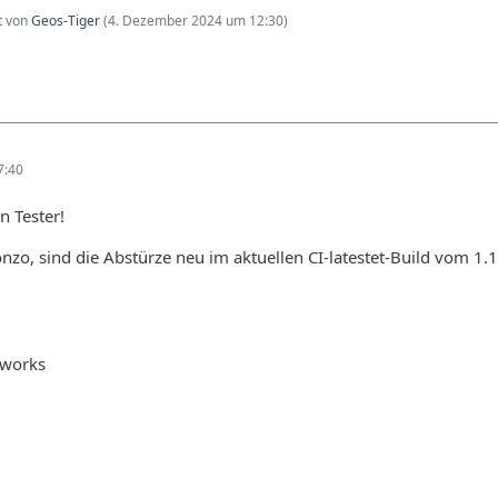
zt von
Geos-Tiger
(
4. Dezember 2024 um 12:30
)
7:40
n Tester!
o, sind die Abstürze neu im aktuellen CI-latestet-Build vom 1.1
tworks