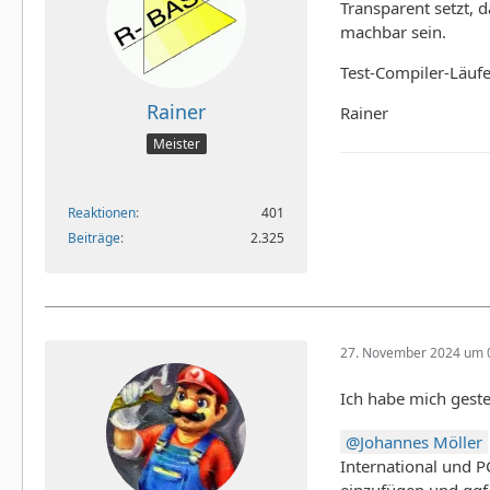
Transparent setzt, 
machbar sein.
Test-Compiler-Läuf
Rainer
Rainer
Meister
Reaktionen
401
Beiträge
2.325
27. November 2024 um 
Ich habe mich geste
Johannes Möller
International und P
einzufügen und ggf