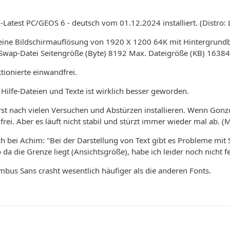
I-Latest PC/GEOS 6 - deutsch vom 01.12.2024 installiert. (Distr
eine Bildschirmauflösung von 1920 X 1200 64K mit Hintergrundbil
, Swap-Datei Seitengröße (Byte) 8192 Max. Dateigröße (KB) 16384
ktionierte einwandfrei.
 Hilfe-Dateien und Texte ist wirklich besser geworden.
st nach vielen Versuchen und Abstürzen installieren. Wenn Gonzo 
i. Aber es läuft nicht stabil und stürzt immer wieder mal ab. 
h bei Achim: "Bei der Darstellung von Text gibt es Probleme mi
da die Grenze liegt (Ansichtsgröße), habe ich leider noch nicht f
imbus Sans crasht wesentlich häufiger als die anderen Fonts.