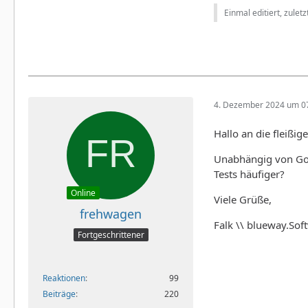
Einmal editiert, zulet
4. Dezember 2024 um 0
Hallo an die fleißige
Unabhängig von Gonz
Tests häufiger?
Online
Viele Grüße,
frehwagen
Falk \\ blueway.Sof
Fortgeschrittener
Reaktionen
99
Beiträge
220