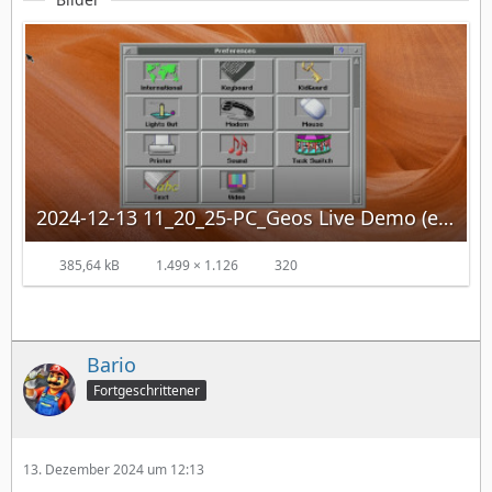
2024-12-13 11_20_25-PC_Geos Live Demo (english) – Mozilla Firefox.jpg
385,64 kB
1.499 × 1.126
320
Bario
Fortgeschrittener
13. Dezember 2024 um 12:13