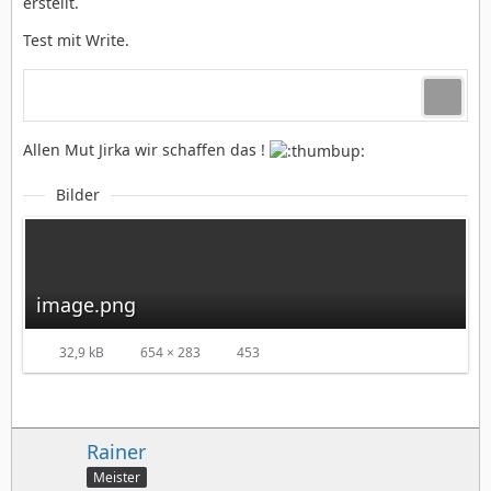
erstellt.
Test mit Write.
Allen Mut Jirka wir schaffen das !
Bilder
image.png
32,9 kB
654 × 283
453
Rainer
Meister