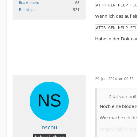
Reaktionen
63
ATTR_GEN_HELP_FI
Beiträge
921
Wenn ich das auf ei
ATTR_GEN_HELP_FI
Habe in der Doku au
29. Juni 2024 um 09:53
Zitat von bol
Noch eine blöde 
Wie mache ich de
nschu
Ursprünglich hab
Fortgeschrittener