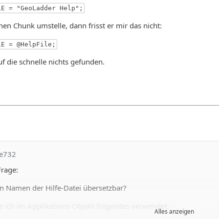
LE = "GeoLadder Help";
nen Chunk umstelle, dann frisst er mir das nicht:
LE = @HelpFile;
f die schnelle nichts gefunden.
le732
Frage:
n Namen der Hilfe-Datei übersetzbar?
e ich im Applikations-Objekt folgendes verwendet:
Alles anzeigen