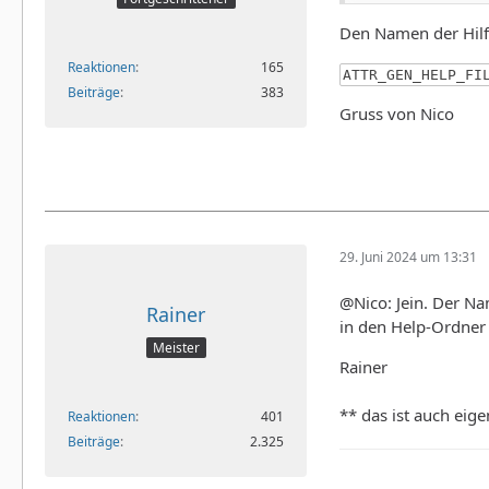
ATTR_GEN_HELP_
Den Namen der Hilfe
Wenn ich das auf 
Reaktionen
165
ATTR_GEN_HELP_FI
Beiträge
383
ATTR_GEN_HELP_
Gruss von Nico
Habe in der Doku 
29. Juni 2024 um 13:31
@Nico: Jein. Der Na
Rainer
in den Help-Ordner
Meister
Rainer
** das ist auch eig
Reaktionen
401
Beiträge
2.325