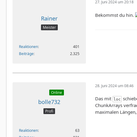
27. Juni 2024 um 20:18
Bekommst du hin.
Rainer
Meister
Reaktionen
401
Beiträge
2.325
28. Juni 2024 um 08:46
Online
Das mit
schiebe
loc
bolle732
ChunkArrays verfrac
Profi
maximalen Längen, di
Reaktionen
63