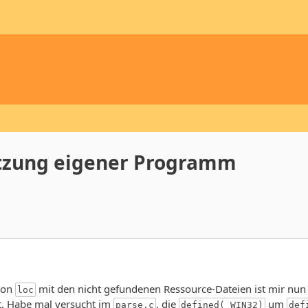
tzung eigener Programm
von
mit den nicht gefundenen Ressource-Dateien ist mir nun kl
loc
t. Habe mal versucht im
, die
um
parse.c
defined(_WIN32)
def