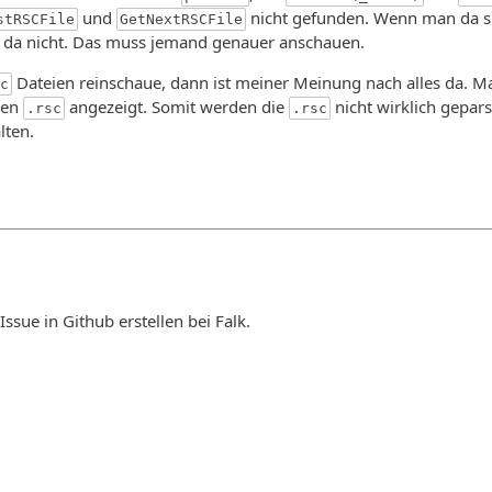
und
nicht gefunden. Wenn man da sie
stRSCFile
GetNextRSCFile
es da nicht. Das muss jemand genauer anschauen.
Dateien reinschaue, dann ist meiner Meinung nach alles da. Ma
c
den
angezeigt. Somit werden die
nicht wirklich gepar
.rsc
.rsc
lten.
ssue in Github erstellen bei Falk.