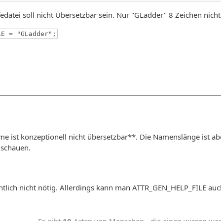
FILE = "GeoLadder Help";
datei soll nicht Übersetzbar sein. Nur "GLadder" 8 Zeichen nicht
einen Chunk umstelle, dann frisst er mir das nicht:
LE = "GLadder";
FILE = @HelpFile;
auf die schnelle nichts gefunden.
me ist konzeptionell nicht übersetzbar**. Die Namenslänge ist a
 schauen.
entlich nicht nötig. Allerdings kann man ATTR_GEN_HELP_FILE auch 