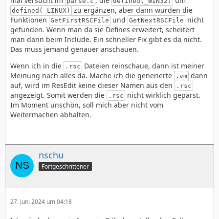
mal versucht im
, die
um
parse.c
defined(_WIN32)
zu ergänzen, aber dann wurden die
defined(_LINUX)
Funktionen
und
nicht
GetFirstRSCFile
GetNextRSCFile
gefunden. Wenn man da sie Defines erweitert, scheitert
man dann beim Include. Ein schneller Fix gibt es da nicht.
Das muss jemand genauer anschauen.
Wenn ich in die
Dateien reinschaue, dann ist meiner
.rsc
Meinung nach alles da. Mache ich die generierte
dann
.vm
auf, wird im ResEdit keine dieser Namen aus den
.rsc
angezeigt. Somit werden die
nicht wirklich geparst.
.rsc
Im Moment unschön, soll mich aber nicht vom
Weitermachen abhalten.
nschu
Fortgeschrittener
27. Juni 2024 um 04:18