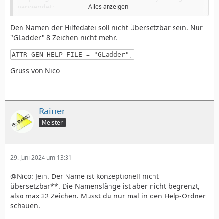
verwendet:
Alles anzeigen
ATTR_GEN_HELP_FILE = "GeoLadder Help";
Den Namen der Hilfedatei soll nicht Übersetzbar sein. Nur
"GLadder" 8 Zeichen nicht mehr.
Wenn ich das auf einen Chunk umstelle, dann frisst er
mir das nicht:
ATTR_GEN_HELP_FILE = "GLadder";
ATTR_GEN_HELP_FILE = @HelpFile;
Gruss von Nico
Habe in der Doku auf die schnelle nichts gefunden.
Rainer
Meister
29. Juni 2024 um 13:31
@Nico: Jein. Der Name ist konzeptionell nicht
übersetzbar**. Die Namenslänge ist aber nicht begrenzt,
also max 32 Zeichen. Musst du nur mal in den Help-Ordner
schauen.