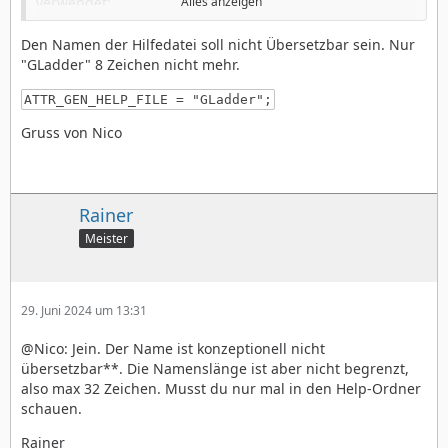
verwendet:
Alles anzeigen
ATTR_GEN_HELP_FILE = "GeoLadder Help";
Den Namen der Hilfedatei soll nicht Übersetzbar sein. Nur
"GLadder" 8 Zeichen nicht mehr.
Wenn ich das auf einen Chunk umstelle, dann frisst er
mir das nicht:
ATTR_GEN_HELP_FILE = "GLadder";
ATTR_GEN_HELP_FILE = @HelpFile;
Gruss von Nico
Habe in der Doku auf die schnelle nichts gefunden.
Rainer
Meister
29. Juni 2024 um 13:31
@Nico: Jein. Der Name ist konzeptionell nicht
übersetzbar**. Die Namenslänge ist aber nicht begrenzt,
also max 32 Zeichen. Musst du nur mal in den Help-Ordner
schauen.
Rainer