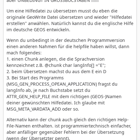
aber UNBEDINGT IN GROSSBUCSTABEN !!!!!!
Um eine Hilfedatei zu übersetzen musst du eben die
originale GeoWrite Datei übersetzen und wieder "Hilfedatei
erstellen" anwählen. Natürlich kannst du die englische Hilfe
im deutsche GEOS entwickeln.
Wenn du unbedingt in der deutschen Programmversion
einen anderen Nahmen für die helpfile haben willst, dann
mach folgendes:
1. einen Chunk anlegen, die die Sprachversion
kennzeichnet z.B. @chunk char langInfo[] ="E";
2. beim Übersetzen machst du aus dem E ein D
3. Bei Start des Programms
(MSG_GEN_PROCESS_OPEAN_APPLICATION) fragst du
langInfo ab, je nach Buchstabe setzt du
ATTR_GEN_HELP_FILE mit dem richtigen (GEOS-)Namen
deiner gewünschten Hilfedatei. Ich glaube mit
MSG_META_VARDATA_ADD oder so.
Alternativ kann der chunk auch gleich den richtigen Help-
File-Namen enthalten. ist programmiertechnisch einfacher,
aber anfälliger gegenüber Fehlern bei der Übersetzung
(wenn der Übersetzter pennt).