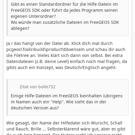
Gibt es einen Standardordner für die Hilfe-Datein im
FreeGEOS SDK oder führt da jedes Programm seinen
eigenen Unterordner?
Wo würde man zusätzliche Dateien im FreeGEOS SDK
ablegen?
Ja / das hängt von der Datei ab. Klick dich mal durch
pcgeos\Tools\build\product\bbxensem und schau dir auch
die Filetree an. Vieles klärt sich dann von selbst. Bei extra
Datendateien (z.B. deine Level) einfach noch mal fragen, da
gibts auch ein Konzept, was Deutsch/Englisch angeht.
Zitat von bolle732
Einige Hilfe-Dateien im FreeGEOS beinhalten iübrigens
m Namen auch ein "Help". Wie sieht das in der
deutschen Version aus?
Wie gesagt, der Name der Hilfedatei sich Wurscht, Schall
und Rauch, Brille ... Selbsterklärend wäre gut, aber es gibt
da auch kein Konzept. Der Nutzer sieht ich sowieso nicht.