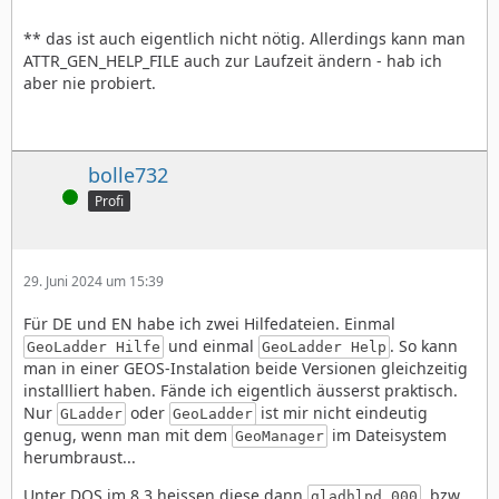
** das ist auch eigentlich nicht nötig. Allerdings kann man
ATTR_GEN_HELP_FILE auch zur Laufzeit ändern - hab ich
aber nie probiert.
bolle732
Online
Profi
29. Juni 2024 um 15:39
Für DE und EN habe ich zwei Hilfedateien. Einmal
und einmal
. So kann
GeoLadder Hilfe
GeoLadder Help
man in einer GEOS-Instalation beide Versionen gleichzeitig
installliert haben. Fände ich eigentlich äusserst praktisch.
Nur
oder
ist mir nicht eindeutig
GLadder
GeoLadder
genug, wenn man mit dem
im Dateisystem
GeoManager
herumbraust...
Unter DOS im 8.3 heissen diese dann
, bzw.
gladhlpd.000