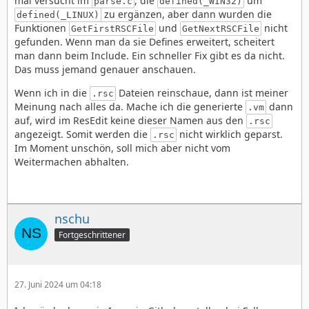
mal versucht im
, die
um
parse.c
defined(_WIN32)
zu ergänzen, aber dann wurden die
defined(_LINUX)
Funktionen
und
nicht
GetFirstRSCFile
GetNextRSCFile
gefunden. Wenn man da sie Defines erweitert, scheitert
man dann beim Include. Ein schneller Fix gibt es da nicht.
Das muss jemand genauer anschauen.
Wenn ich in die
Dateien reinschaue, dann ist meiner
.rsc
Meinung nach alles da. Mache ich die generierte
dann
.vm
auf, wird im ResEdit keine dieser Namen aus den
.rsc
angezeigt. Somit werden die
nicht wirklich geparst.
.rsc
Im Moment unschön, soll mich aber nicht vom
Weitermachen abhalten.
nschu
Fortgeschrittener
27. Juni 2024 um 04:18