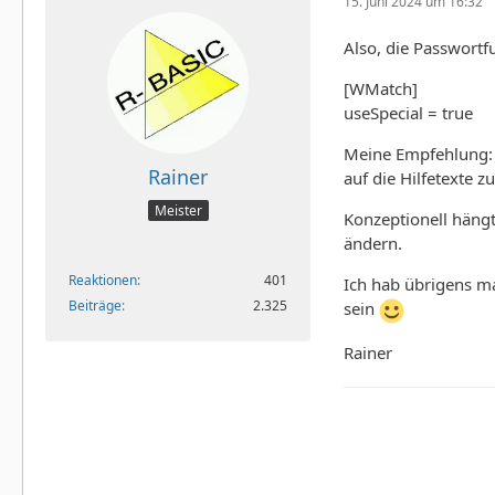
15. Juni 2024 um 16:32
Also, die Passwortf
[WMatch]
useSpecial = true
Meine Empfehlung: D
Rainer
auf die Hilfetexte z
Meister
Konzeptionell häng
ändern.
Reaktionen
401
Ich hab übrigens ma
Beiträge
2.325
sein
Rainer