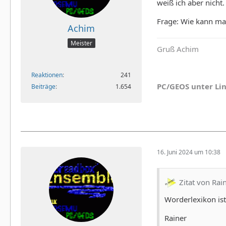
weiß ich aber nicht.
Frage: Wie kann man
Achim
Meister
Gruß Achim
Reaktionen
241
PC/GEOS unter Li
Beiträge
1.654
16. Juni 2024 um 10:38
Zitat von Rai
Worderlexikon is
Rainer