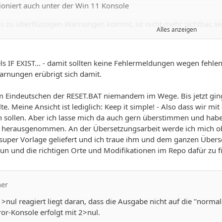
tioniert auch unter der Win 11 Konsole
 es zu überflüssigen Warnungen kommt, ist nicht mehr sichtbar, we
Alles anzeigen
ine andere Lösung gefunden werden.
 die bei mir die Zeilenumbrüche nicht macht, sieht es total chaoti
ls IF EXIST... - damit sollten keine Fehlermeldungen wegen feh
tzt noch mal sein ....
Warum weigerst du dich so standhaft die r
rnungen erübrigt sich damit.
 in Deutschland über ausreichende Englischkenntnisse verfügen. Un
em Eindeutschen der RESET.BAT niemandem im Wege. Bis jetzt ging
te. Meine Ansicht ist lediglich: Keep it simple! - Also dass wir mit
sollen. Aber ich lasse mich da auch gern überstimmen und habe 
 herausgenommen. An der Übersetzungsarbeit werde ich mich ob 
 super Vorlage geliefert und ich traue ihm und dem ganzen Überse
un und die richtigen Orte und Modifikationen im Repo dafür zu f
ner
 >nul reagiert liegt daran, dass die Ausgabe nicht auf die "norma
or-Konsole erfolgt mit 2>nul.