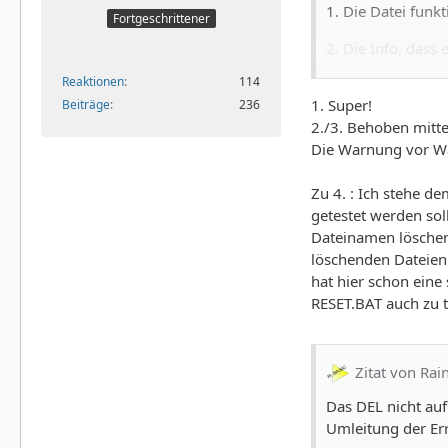
1. Die Datei funk
Fortgeschrittener
2. Die Info, dass
oder es sollte e
Reaktionen
114
1. Super!
Beiträge
236
3. In der Dosbox,
2./3. Behoben mitte
4. --- das muss je
Die Warnung vor Wa
dass "alle" Leute
Zu 4. : Ich stehe d
Rainer
getestet werden soll
Dateinamen löschen 
löschenden Dateien
hat hier schon eine
RESET.BAT auch zu t
Zitat von Rai
Das DEL nicht auf
Umleitung der Err