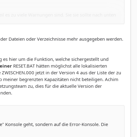
il es zu viele Warnungen sind. Sie sie sollte nach unten
sch aus.
lender Dateien oder Verzeichnisse mehr ausgegeben werden.
eset.bat einzudeutschen? Es ist schlichtweg nicht wahr,
d inkonsistent ist es auch.
 es hier um die Funktion, welche sichergestellt und
einer
RESET.BAT hätten möglichst alle lokalisierten
ZWISCHEN.000 jetzt in der Version 4 aus der Liste der zu
meiner begrenzten Kapazitäten nicht beteiligen. Achim
tzungsteam zu, dies für die aktuelle Version der
inden.
le" Konsole geht, sondern auf die Error-Konsole. Die