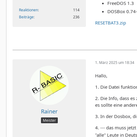
FreeDOS 1.3
Reaktionen
114
DOSBox 0.74
Beiträge
236
RESETBAT3.zip
1. März 2025 um 18:34
Hallo,
1. Die Datei funkti
2. Die Info, dass e
es sollte eine and
Rainer
3. In der Dosbox, di
Meister
4. --- das muss jetzt
"alle" Leute in Deu