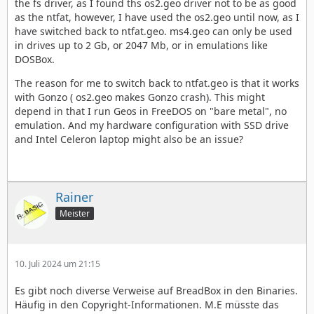
the fs driver, as I found ths os2.geo driver not to be as good
as the ntfat, however, I have used the os2.geo until now, as I
have switched back to ntfat.geo. ms4.geo can only be used
in drives up to 2 Gb, or 2047 Mb, or in emulations like
DOSBox.
The reason for me to switch back to ntfat.geo is that it works
with Gonzo ( os2.geo makes Gonzo crash). This might
depend in that I run Geos in FreeDOS on "bare metal", no
emulation. And my hardware configuration with SSD drive
and Intel Celeron laptop might also be an issue?
Rainer
Meister
10. Juli 2024 um 21:15
Es gibt noch diverse Verweise auf BreadBox in den Binaries.
Häufig in den Copyright-Informationen. M.E müsste das