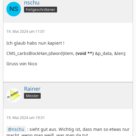
nschu
Fortgeschrittener
19. Mai 2024 um 11:01
Ich glaub habs nun kapiert !
CMS_carbsBlockHan,(dword)item,
(void **)
&p_data, &len);
Gruss von Nico
Rainer
Meister
19. Mai 2024 um 19:31
nschu
: sieht gut aus. Wichtig ist, dass man so etwas nur
macht, wenn man weiß, was man da tut.