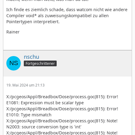
Ich finde es ziemlich schade, dass watcom nicht wie andere
Compiler void* als zuweisungskompatibel zu allen
Pointertypen interpretiert.
Rainer
nschu
Fortgeschrittener
19. Mai 2024 um 21:13
X:/pcgeos/Appl/Breadbox/Dose/process.goc(815): Error!
E1081: Expression must be scalar type
X:/pcgeos/Appl/Breadbox/Dose/process.goc(815): Error!
E1010: Type mismatch
X:/pcgeos/Appl/Breadbox/Dose/process.goc(815): Note!
N2003: source conversion type is 'int'
X:/pcgeos/Appl/Breadbox/Dose/process.goc(815): Note!