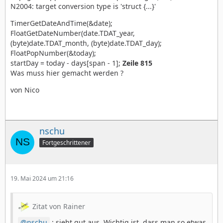
N2004: target conversion type is 'struct {...}'
TimerGetDateAndTime(&date);
FloatGetDateNumber(date.TDAT_year,
(byte)date.TDAT_month, (byte)date.TDAT_day);
FloatPopNumber(&today);
startDay = today - days[span - 1];
Zeile 815
Was muss hier gemacht werden ?
von Nico
nschu
Fortgeschrittener
19. Mai 2024 um 21:16
Zitat von Rainer
nschu
: sieht gut aus. Wichtig ist, dass man so etwas