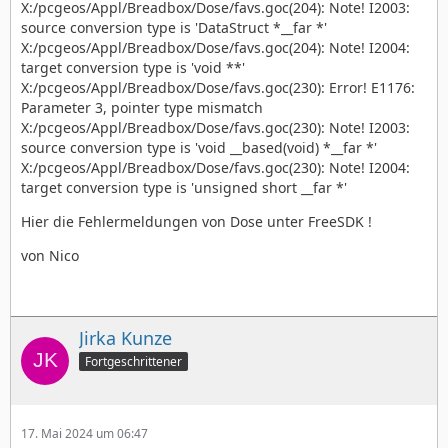
X:/pcgeos/Appl/Breadbox/Dose/favs.goc(204): Note! I2003:
source conversion type is 'DataStruct *__far *'
X:/pcgeos/Appl/Breadbox/Dose/favs.goc(204): Note! I2004:
target conversion type is 'void **'
X:/pcgeos/Appl/Breadbox/Dose/favs.goc(230): Error! E1176:
Parameter 3, pointer type mismatch
X:/pcgeos/Appl/Breadbox/Dose/favs.goc(230): Note! I2003:
source conversion type is 'void __based(void) *__far *'
X:/pcgeos/Appl/Breadbox/Dose/favs.goc(230): Note! I2004:
target conversion type is 'unsigned short __far *'
Hier die Fehlermeldungen von Dose unter FreeSDK !
von Nico
Jirka Kunze
Fortgeschrittener
17. Mai 2024 um 06:47