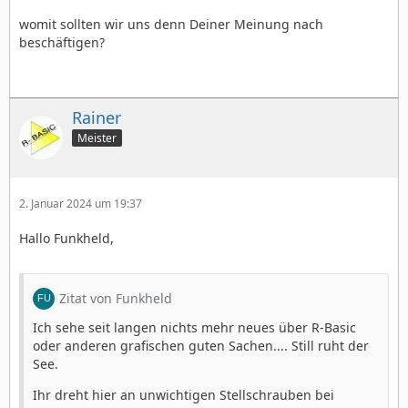
Finde es schrecklich wenn man den Texteditor suchen
womit sollten wir uns denn Deiner Meinung nach
muss wie ein Irrer im Wald.
beschäftigen?
Ich sehe seit langen nichts mehr neues über R-Basic
oder anderen grafischen guten Sachen.... Still ruht der
See.
Rainer
Meister
Ihr dreht hier an unwichtigen Stellschrauben bei
PCGEOS.
2. Januar 2024 um 19:37
Hallo Funkheld,
Zitat von Funkheld
Ich sehe seit langen nichts mehr neues über R-Basic
oder anderen grafischen guten Sachen.... Still ruht der
See.
Ihr dreht hier an unwichtigen Stellschrauben bei