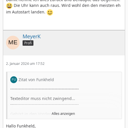
Die Uhr kann auch raus. Wird wohl den den meisten eh
im Autostart landen.
MeyerK
Profi
2. Januar 2024 um 17:52
Zitat von Funkheld
------------------------------------------------
Texteditor muss nicht zwingend...
------------------------------------------------
Gehört in den Vordergrund.
Alles anzeigen
Befasst euch zu wenig mit der Praxis und Text im
PCGEOS.
Hallo Funkheld,