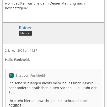
Finde es schrecklich wenn man den Texteditor suchen
womit sollten wir uns denn Deiner Meinung nach
muss wie ein Irrer im Wald.
beschäftigen?
Ich sehe seit langen nichts mehr neues über R-Basic
oder anderen grafischen guten Sachen.... Still ruht der
See.
Rainer
Meister
Ihr dreht hier an unwichtigen Stellschrauben bei
PCGEOS.
2. Januar 2024 um 19:37
Hallo Funkheld,
Zitat von Funkheld
Ich sehe seit langen nichts mehr neues über R-Basic
oder anderen grafischen guten Sachen.... Still ruht der
See.
Ihr dreht hier an unwichtigen Stellschrauben bei
PCGEOS.