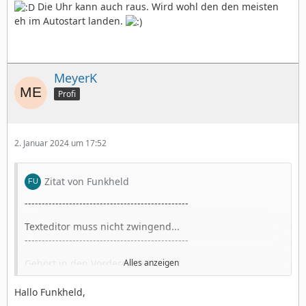
Die Uhr kann auch raus. Wird wohl den den meisten
eh im Autostart landen.
MeyerK
Profi
2. Januar 2024 um 17:52
Zitat von Funkheld
------------------------------------------------
Texteditor muss nicht zwingend...
------------------------------------------------
Gehört in den Vordergrund.
Alles anzeigen
Befasst euch zu wenig mit der Praxis und Text im
PCGEOS.
Hallo Funkheld,