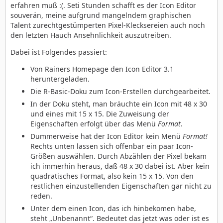
erfahren muß :(. Seti Stunden schafft es der Icon Editor
souverän, meine aufgrund mangelndem graphischen
Talent zurechtgestümperten Pixel-Klecksereien auch noch
den letzten Hauch Ansehnlichkeit auszutreiben.
Dabei ist Folgendes passiert:
Von Rainers Homepage den Icon Editor 3.1
heruntergeladen.
Die R-Basic-Doku zum Icon-Erstellen durchgearbeitet.
In der Doku steht, man bräuchte ein Icon mit 48 x 30
und eines mit 15 x 15. Die Zuweisung der
Eigenschaften erfolgt über das Menü
Format
.
Dummerweise hat der Icon Editor kein Menü
Format!
Rechts unten lassen sich offenbar ein paar Icon-
Größen auswählen. Durch Abzählen der Pixel bekam
ich immerhin heraus, daß 48 x 30 dabei ist. Aber kein
quadratisches Format, also kein 15 x 15. Von den
restlichen einzustellenden Eigenschaften gar nicht zu
reden.
Unter dem einen Icon, das ich hinbekomen habe,
steht „Unbenannt“. Bedeutet das jetzt was oder ist es