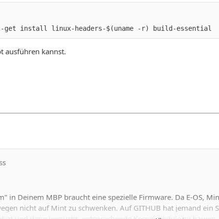
t-get install linux-headers-$(uname -r) build-essential
pt ausführen kannst.
ss
m" in Deinem MBP braucht eine spezielle Firmware. Da E-OS, Min
egen nicht auf Mint zu schwenken. Auf GITHUB hat jemand ein Sc
digt und dann versucht, entsprechende Kernelmodule zu bauen: