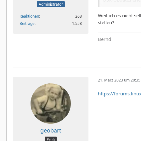
Administrator
https://gist.git
Weil ich es nicht s
Reaktionen
268
stellen?
Du brauchst auch
Beiträge
1.558
Code
Bernd
sudo a
, bevor Du das Sk
Gruß Thomas
21. März 2023 um 20:35
https://forums.li
geobart
Profi