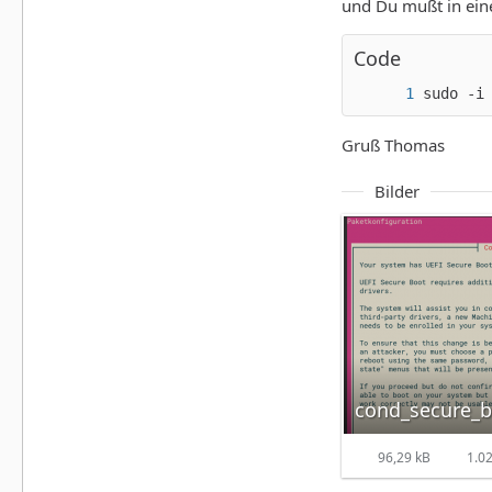
und Du mußt in ei
Code
sudo -i
Gruß Thomas
Bilder
cond_secure_b
96,29 kB
1.02