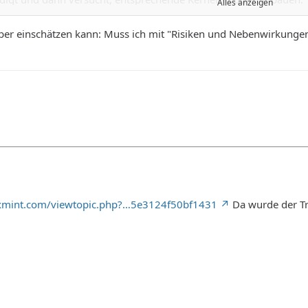
Alles anzeigen
hubusercontent.com/ukn/a2f85e3420…etime-camera.sh
elber einschätzen kann: Muss ich mit "Risiken und Nebenwirkung
 Kernelheader und Compiler & Co.:
pt-get install linux-headers-$(uname -r) build-essential
ript ausführen kannst.
nuxmint.com/viewtopic.php?…5e3124f50bf1431
Da wurde der Tre