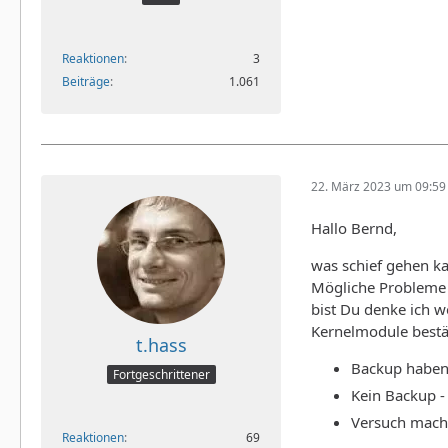
Reaktionen
3
Beiträge
1.061
22. März 2023 um 09:59
Hallo Bernd,
was schief gehen ka
Mögliche Probleme 
bist Du denke ich w
Kernelmodule bestät
t.hass
Backup haben 
Fortgeschrittener
Kein Backup - 
Versuch mach
Reaktionen
69