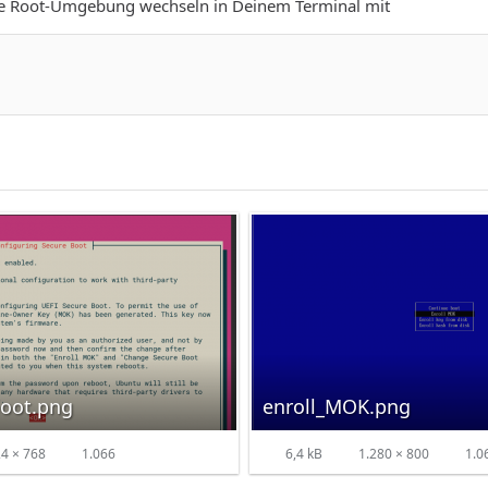
ne Root-Umgebung wechseln in Deinem Terminal mit
oot.png
enroll_MOK.png
4 × 768
1.066
6,4 kB
1.280 × 800
1.0