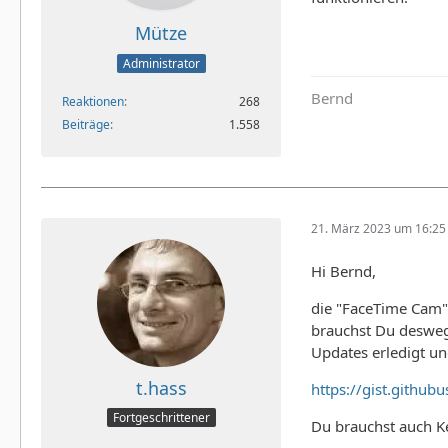
Mütze
Administrator
Bernd
Reaktionen
268
Beiträge
1.558
21. März 2023 um 16:25
Hi Bernd,
die "FaceTime Cam"
brauchst Du desweg
Updates erledigt u
t.hass
https://gist.githu
Fortgeschrittener
Du brauchst auch K