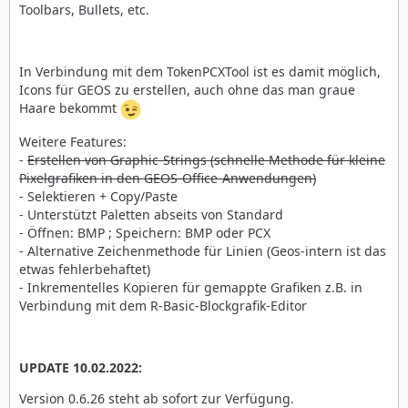
Toolbars, Bullets, etc.
In Verbindung mit dem TokenPCXTool ist es damit möglich,
Icons für GEOS zu erstellen, auch ohne das man graue
Haare bekommt
Weitere Features:
-
Erstellen von Graphic-Strings (schnelle Methode für kleine
Pixelgrafiken in den GEOS-Office-Anwendungen)
- Selektieren + Copy/Paste
- Unterstützt Paletten abseits von Standard
- Öffnen: BMP ; Speichern: BMP oder PCX
- Alternative Zeichenmethode für Linien (Geos-intern ist das
etwas fehlerbehaftet)
- Inkrementelles Kopieren für gemappte Grafiken z.B. in
Verbindung mit dem R-Basic-Blockgrafik-Editor
UPDATE 10.02.2022:
Version 0.6.26 steht ab sofort zur Verfügung.