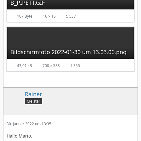
B_PIPETT.GIF
107 Byte
16 × 16
5.537
Bildschirmfoto 2022-01-30 um 13.03.06.png
43,01 kB
708 × 588
1.355
Rainer
Meister
30. Januar 2022 um 13:35
Hallo Mario,