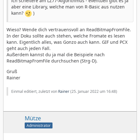
ich scheitere am LZ77-Algorithmus - eventuell gibt es ja
aber eine Library, welche man von R-Basic aus nutzen
kann?
)
Wieso? Wende dich vertrauensvoll an ReadBitmapFromFile.
In der Doku sollte auch stehen, welche Fromate es lesen
kann. Eigentlich alles, was Gonzo auch kann. GIF und PCX
geht auch jeden Fall.
Außerdem kannst du ja mal die Beispiele nach
ReadBitmapFromFile durchsuchen (Strg-D).
Gruß
Rainer
Einmal editiert, zuletzt von
Rainer
(
25. Januar 2022 um 16:48
)
Mütze
Administrator