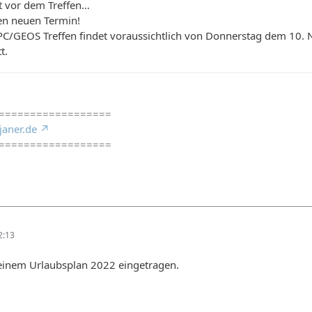
t vor dem Treffen…
den neuen Termin!
 PC/GEOS Treffen findet voraussichtlich von Donnerstag dem 1
t.
==================
janer.de
==================
2:13
meinem Urlaubsplan 2022 eingetragen.