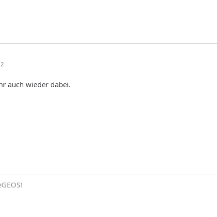
22
ahr auch wieder dabei.
eeGEOS!