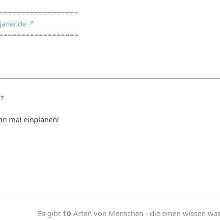
==================
janer.de
==================
57
on mal einplanen!
Es gibt
10
Arten von Menschen - die einen wissen was b