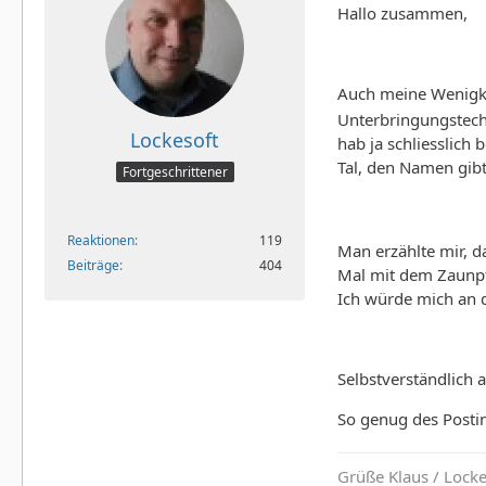
Hallo zusammen,
Auch meine Wenigkei
Unterbringungstechn
Lockesoft
hab ja schliesslich
Tal, den Namen gib
Fortgeschrittener
Reaktionen
119
Man erzählte mir, d
Beiträge
404
Mal mit dem Zaunpfa
Ich würde mich an d
Selbstverständlich 
So genug des Postin
Grüße Klaus / Lock