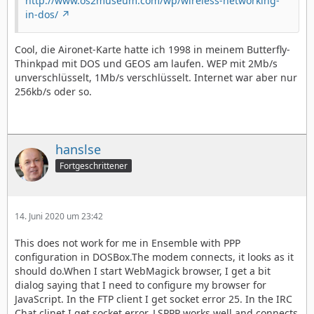
http://www.os2museum.com/wp/wireless-networking-
in-dos/
Cool, die Aironet-Karte hatte ich 1998 in meinem Butterfly-
Thinkpad mit DOS und GEOS am laufen. WEP mit 2Mb/s
unverschlüsselt, 1Mb/s verschlüsselt. Internet war aber nur
256kb/s oder so.
hanslse
Fortgeschrittener
14. Juni 2020 um 23:42
This does not work for me in Ensemble with PPP
configuration in DOSBox.The modem connects, it looks as it
should do.When I start WebMagick browser, I get a bit
dialog saying that I need to configure my browser for
JavaScript. In the FTP client I get socket error 25. In the IRC
Chat clinet I get socket error. LSPPP works well and connects