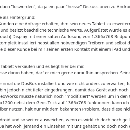
ben "loswerden", da ja ein paar "heisse" Diskussionen zu Andro
 als Hintergrund:
Kunden eine Anfrage erhalten, ihm sein neues Tablett zu erweite
or und besitzt beachtliche technische Werte. Aufgerüstet wurde e
ouch) Display mit einer satten Auflösung von 1.366x768 Bildpun
omplett installiert nebst allen notwendigen Treibern und selbst 
dieser Kunde bei mir seinen ersten Kontakt mit einem iPad und se
ablett verkaufen und es liegt hier bei mir.
esse daran haben, darf er mich gerne daraufhin ansprechen. Seine
einmal die DosBox installiert und wie nicht anders zu erwarten, f
bin jedoch nicht tiefer eingedrungen, damit das Gerät auch noch 
GeoWorks müsste natürlich noch "modifiziert" werden um in den
x1200 nebst dem Geos Trick auf 1366x768 funktioniert kann ich 
ber nutzen, halt nur mit dem bekannten Problem, dass diese nicht 
roid und so weiter ausweichen, wenn es wirklich doch noch geile
Da hat wohl jemand ein Einsehen mit uns gehabt und doch noch ei