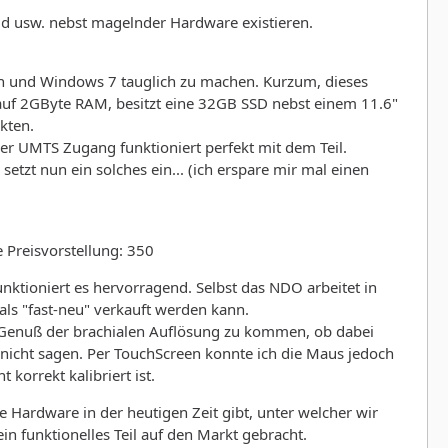
id usw. nebst magelnder Hardware existieren.
rn und Windows 7 tauglich zu machen. Kurzum, dieses
s auf 2GByte RAM, besitzt eine 32GB SSD nebst einem 11.6"
kten.
der UMTS Zugang funktioniert perfekt mit dem Teil.
tzt nun ein solches ein... (ich erspare mir mal einen
 Preisvorstellung: 350
unktioniert es hervorragend. Selbst das NDO arbeitet in
als "fast-neu" verkauft werden kann.
 Genuß der brachialen Auflösung zu kommen, ob dabei
nicht sagen. Per TouchScreen konnte ich die Maus jedoch
korrekt kalibriert ist.
 Hardware in der heutigen Zeit gibt, unter welcher wir
n funktionelles Teil auf den Markt gebracht.