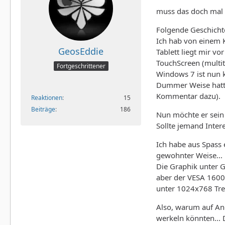
muss das doch mal e
Folgende Geschichte
Ich hab von einem 
GeosEddie
Tablett liegt mir v
TouchScreen (multit
Fortgeschrittener
Windows 7 ist nun k
Dummer Weise hatte 
Kommentar dazu).
Reaktionen
15
Beiträge
186
Nun möchte er sein T
Sollte jemand Inter
Ich habe aus Spass 
gewohnter Weise... 
Die Graphik unter 
aber der VESA 1600
unter 1024x768 Trei
Also, warum auf And
werkeln könnten... 