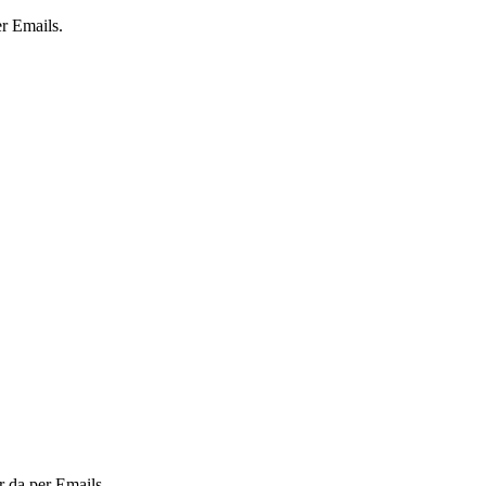
er Emails.
r da per Emails.