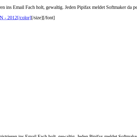
ren ins Email Fach holt, gewaltig. Jeden Pipifax meldet Softmaker da p
- 2012[/color]
[/size][/font]
gistrieren ins Email Fach holt, gewaltig. Jeden Pipifax meldet Softmake