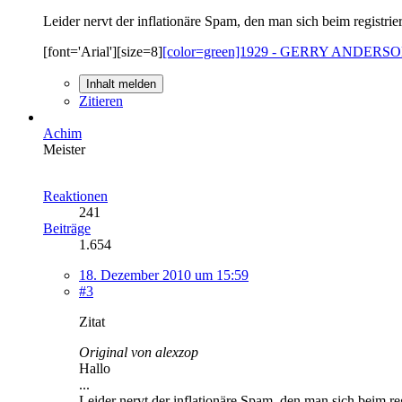
Leider nervt der inflationäre Spam, den man sich beim registrie
[font='Arial'][size=8]
[color=green]1929 - GERRY ANDERSON 
Inhalt melden
Zitieren
Achim
Meister
Reaktionen
241
Beiträge
1.654
18. Dezember 2010 um 15:59
#3
Zitat
Original von alexzop
Hallo
...
Leider nervt der inflationäre Spam, den man sich beim re