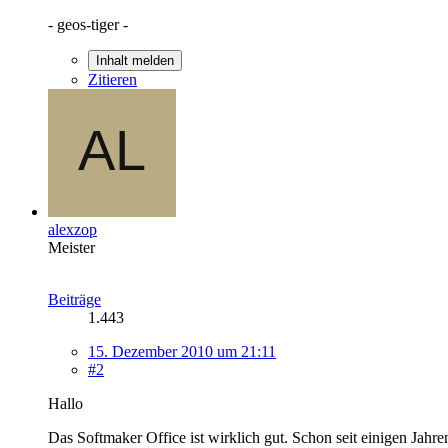
- geos-tiger -
Inhalt melden
Zitieren
alexzop
Meister
Beiträge
1.443
15. Dezember 2010 um 21:11
#2
Hallo
Das Softmaker Office ist wirklich gut. Schon seit einigen Jahre