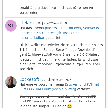
Unabhängig davon kann ich das für einen PR
vorbereiten.
stefank
29. Juli 2026 um 12:59
Hat das Thema
pi/geos 1.1-1 - blueway.Softworks
Ensemble 6.0 CI-latest (deutsch) nicht
herunterladbar
gestartet.
Hi, ich wollte mal wieder einen Versuch mit PI/Geos
1.1-1 machen. Bei der Seite "Image Download"
geht 2: blueway.Softworks Ensemble 6.0 CI-latest
(deutsch) nicht zum herunterladen. Es wird zwar
eine Seite ~thobipix~ irgendwas aufgerufen, aber
sogleich…
Lockesoft
27. Juli 2026 um 16:26
Hat eine Antwort im Thema
Drucken und PDF mit
PC/GEOS und Linux (noch ein Weg)
verfasst.
Die Tage werde ich mir mal das Paket mit CUPS
und PDF angucken. Vielleicht ist der Export damit
ja genauso simpel...
Erledigt.